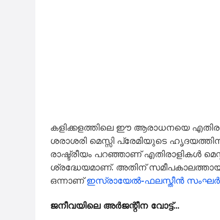
കളിക്കളത്തിലെ ഈ ആരാധനയെ എതിരാള
ശരാശരി മെസ്സി പ്രേമിയുടെ ഹൃദയത്തിന
രാഷ്ട്രീയം പറഞ്ഞാണ് എതിരാളികൾ മെ
ശ്രദ്ധേയമാണ്. അതിന് സമീപകാലത്തായി
ഒന്നാണ്
ഇസ്രായേൽ-ഫലസ്തീൻ സംഘർ
ജനീവയിലെ അർജന്റീന വോട്ട്…