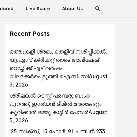
atured
Live Score
About Us
Recent Posts
ഒത്തുകളി ശ്രമം, തെളിവ് നശിപ്പിക്കൽ;
യു.എസ് ക്രിക്കറ്റ് താരം അഖിലേഷ്
റെഡ്ഡിക്ക് എട്ട് വർഷം
വിലക്കേർപ്പെടുത്തി ഐ.സി.സി
August
3, 2026
ശ്രീലങ്കൻ ടെസ്റ്റ് പരമ്പര; ബുംറ
പുറത്ത്, ഇന്ത്യൻ ടീമിൽ അരങ്ങേറ്റം
കുറിക്കാൻ ജമ്മു കശ്മീർ പേസർ
August
3, 2026
'25 സിക്സ്, 15 ഫോർ, 91 പന്തിൽ 233