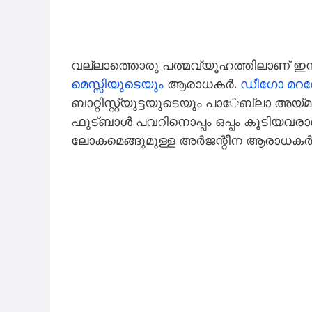
വല്ലാത്തൊരു പത്മവ്യൂഹത്തിലാണ് ഇന
മെസ്സിയുടെയും
ആരാധകർ.
ഡീഗോ മറ
ബാറ്റിസ്റ്റ്യൂട്ടയുടെയും പാ​േബ്ലാ അയ്
ഫുട്ബാൾ പവറിനൊപ്പം ഒപ്പം കൂടിയവര
ലോകമെങ്ങുമുള്ള അർജന്റീന ആരാധകർ