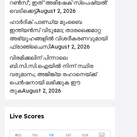
റൺസ്'; ഇത് 'അഭിഷേക് സ്പെഷ്യൽ'
വെടിക്കെട്ട്
August 2, 2026
ഹാർദിക് പാണ്ഡ്യ മുംബൈ
ഇന്ത്യൻസ് വിടുമോ; താരക്കൈമാറ്റ
അഭ്യൂഹങ്ങളിൽ വിശദീകരണവുമായി
ഫ്രാഞ്ചൈസി
August 2, 2026
വിരമിക്കലിന് പിന്നാലെ
ബി.സി.സി.ഐയിൽ നിന്ന് സ്ഥിര
വരുമാനം; അജിങ്ക്യ രഹാനെയ്ക്ക്
പെൻഷനായി ലഭിക്കുക ഈ
തുക
August 2, 2026
Live Scores
WED
THU
FRI
SAT
SUN