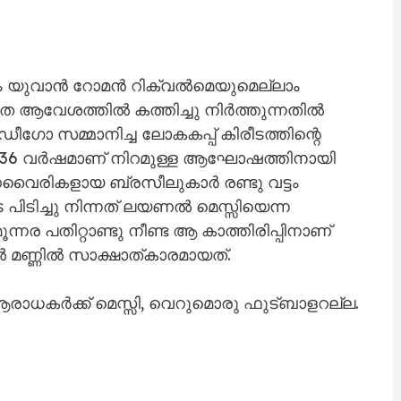
ും യുവാൻ റോമൻ റിക്വൽമെയുമെല്ലാം
ആവേശത്തിൽ കത്തിച്ചു നിർത്തുന്നതിൽ
ീഗോ സമ്മാനിച്ച ലോകകപ്പ് കിരീടത്തിന്റെ
റി 36 വർഷമാണ് നിറമുള്ള ആഘോഷത്തിനായി
ധവൈരികളായ ബ്രസീലുകാർ രണ്ടു വട്ടം
പിടിച്ചു നിന്നത് ലയണൽ മെസ്സിയെന്ന
്നര പതിറ്റാണ്ടു നീണ്ട ആ കാത്തിരിപ്പിനാണ്
ൽ മണ്ണിൽ സാക്ഷാത്കാരമായത്.
ാധകർക്ക് മെസ്സി, വെറുമൊരു ഫുട്ബാളറല്ല.