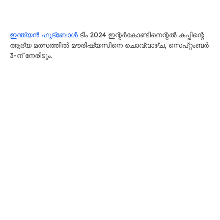
ഇന്ത്യൻ ഫുട്ബോൾ
ടീം 2024 ഇന്റർകോണ്ടിനെന്റൽ കപ്പിന്റെ
ആദ്യ മത്സത്തിൽ മൗരിഷ്യസിനെ ചൊവ്വാഴ്ച, സെപ്റ്റംബർ
3-ന് നേരിടും.