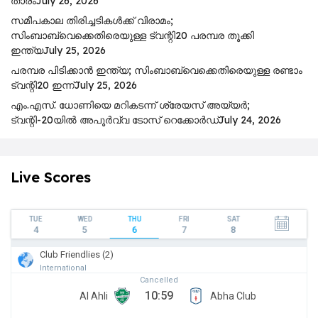
താരം
July 26, 2026
സമീപകാല തിരിച്ചടികൾക്ക് വിരാമം;
സിംബാബ്‌വെക്കെതിരെയുള്ള ട്വന്റി20 പരമ്പര തൂക്കി
ഇന്ത്യ
July 25, 2026
പ​ര​മ്പ​ര പി​ടി​ക്കാ​ൻ ഇ​ന്ത്യ; സിം​ബാ​ബ്​‍വെക്കെതിരെയുള്ള ര​ണ്ടാം
ട്വ​ന്റി20 ഇ​ന്ന്
July 25, 2026
എം.എസ്. ധോണിയെ മറികടന്ന് ശ്രേയസ് അയ്യർ;
ട്വന്റി-20യിൽ അപൂർവ്വ ടോസ് റെക്കോർഡ്
July 24, 2026
Live Scores
TUE
WED
THU
FRI
SAT
4
5
6
7
8
Club Friendlies (2)
International
Cancelled
10:59
Al Ahli
Abha Club