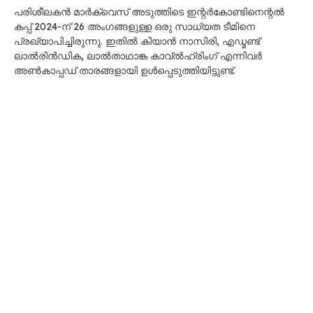
പരിശീലകൻ മാർക്വെസ് അടുത്തിടെ ഇന്റർകോണ്ടിനെന്റൽ
കപ്പ് 2024-ന് 26 അംഗങ്ങളുള്ള ഒരു സാധ്യത ടീമിനെ
പ്രഖ്യാപിച്ചിരുന്നു. ഇതിൽ കിയാൻ നാസിരി, എഡ്മണ്ട്
ലാൽരിൻഡിക, ലാൽതാഥാങ്ക കാവ്ല്‍ഹ്രിംഗ് എന്നിവർ
അൺകാപ്പഡ് താരങ്ങളായി ഉൾപ്പെടുത്തിയിട്ടുണ്ട്.