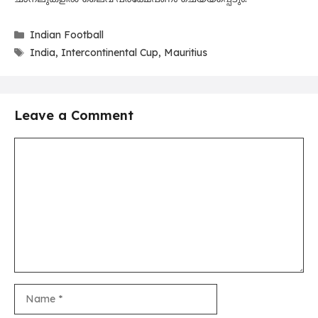
Categories
Indian Football
Tags
India
,
Intercontinental Cup
,
Mauritius
Leave a Comment
Comment
Name