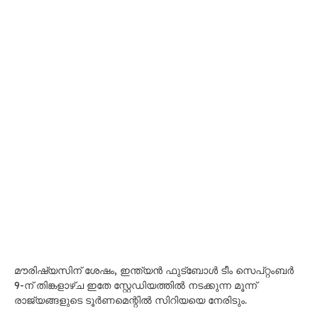
മൗരിഷ്യസിന് ശേഷം, ഇന്ത്യൻ ഫുട്ബോൾ ടീം സെപ്റ്റംബർ
9-ന് തിങ്കളാഴ്ച ഇതേ സ്റ്റേഡിയത്തിൽ നടക്കുന്ന മൂന്ന്
രാജ്യങ്ങളുടെ ടൂർണമെന്റിൽ സിറിയയെ നേരിടും.