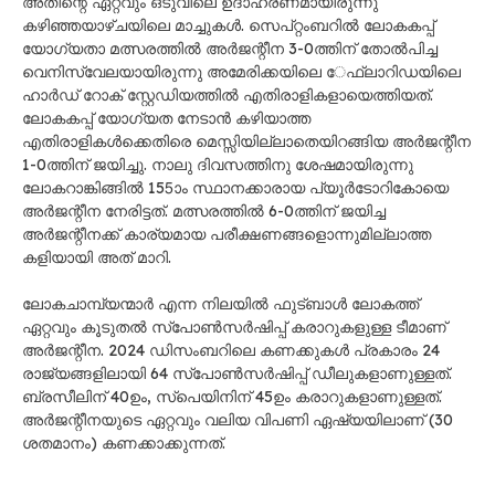
അതിന്റെ ഏറ്റവും ഒടുവിലെ ഉദാഹരണമായിരുന്നു
കഴിഞ്ഞയാഴ്ചയിലെ മാച്ചുകൾ. സെപ്റ്റംബറിൽ ലോകകപ്പ്
യോഗ്യതാ മത്സരത്തിൽ അർജന്റീന ​3-0ത്തിന് തോൽപിച്ച
വെനിസ്വേലയായിരുന്നു അമേരിക്കയിലെ ​േഫ്ലാറിഡയിലെ
ഹാർഡ് റോക് സ്റ്റേഡിയത്തിൽ എതിരാളികളായെത്തിയത്.
ലോകകപ്പ് യോഗ്യത നേടാൻ കഴിയാത്ത
എതിരാളികൾക്കെതിരെ മെസ്സിയില്ലാതെയിറങ്ങിയ അർജന്റീന
1-0ത്തിന് ജയിച്ചു. നാലു ദിവസത്തിനു ശേഷമായിരുന്നു
ലോകറാങ്കിങ്ങിൽ 155ാം സ്ഥാനക്കാരായ പ്യൂർടോറികോയെ
അർജന്റീന നേരിട്ടത്. മത്സരത്തിൽ 6-0ത്തിന് ജയിച്ച
അർജന്റീനക്ക് കാര്യമായ പരീക്ഷണങ്ങളൊന്നുമില്ലാത്ത
കളിയായി അത് മാറി.
ലോകചാമ്പ്യന്മാർ എന്ന നിലയിൽ ഫുട്ബാൾ ലോകത്ത്
ഏറ്റവും കൂടുതൽ സ്​പോൺസർഷിപ്പ് കരാറുകളുള്ള ടീമാണ്
അർജന്റീന. 2024 ഡിസംബറിലെ കണക്കുകൾ പ്രകാരം 24
രാജ്യങ്ങളിലായി 64 സ്പോൺസർഷിപ്പ് ഡീലുകളാണുള്ളത്.
ബ്രസീലിന് 40ഉം, ​സ്​പെയിനിന് 45ഉം കരാറുകളാണുള്ളത്.
അർജന്റീനയുടെ ഏറ്റവും വലിയ വിപണി ഏഷ്യയിലാണ് (30
ശതമാനം) കണക്കാക്കുന്നത്.