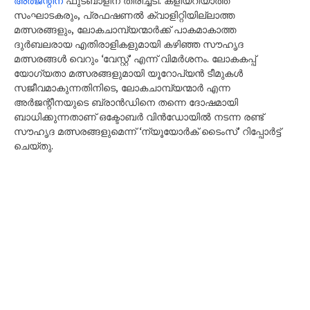
അർജന്റീന
ഫുട്ബാളിന് തിരിച്ചടി. കളിയറിയാത്ത
സംഘാടകരും, പ്രഫഷണൽ ക്വാളിറ്റിയില്ലാത്ത
മത്സരങ്ങളും, ലോകചാമ്പ്യന്മാർക്ക് പാകമാകാത്ത
ദുർബലരായ എതിരാളികളുമായി കഴിഞ്ഞ സൗഹൃദ
മത്സരങ്ങൾ വെറും ‘വേസ്റ്റ്’ എന്ന് വിമർശനം. ലോകകപ്പ്
യോഗ്യതാ മത്സരങ്ങളുമായി യൂറോപ്യൻ ടീമുകൾ
സജീവമാകുന്നതിനിടെ, ലോകചാമ്പ്യന്മാർ എന്ന
അർജന്റീനയുടെ ബ്രാൻഡിനെ തന്നെ ദോഷമായി
ബാധിക്കുന്നതാണ് ഒക്ടോബർ വിൻഡോയിൽ നടന്ന രണ്ട്
സൗഹൃദ മത്സരങ്ങളുമെന്ന് ‘ന്യൂയോർക് ടൈംസ്’ റിപ്പോർട്ട്
ചെയ്തു.