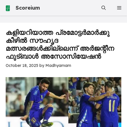
Skip
Scoreium
Me
to
content
കളിയറിയാത്ത പ്രമോട്ടർമാർക്കു
കീഴിൽ സൗഹൃദ
മത്സരങ്ങൾക്കില്ലെന്ന് അർജന്റീന
ഫുട്ബാൾ അസോസിയേഷൻ
October 18, 2025
by
Madhyamam