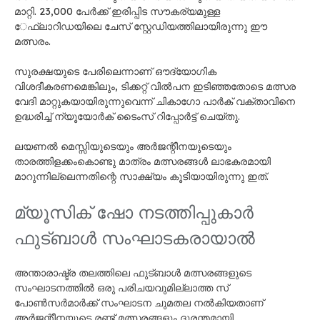
മാറ്റി. 23,000 പേർക്ക് ഇരിപ്പിട സൗകര്യമുള്ള ​​
േഫ്ലാറിഡയിലെ ചേസ് സ്റ്റേഡിയത്തിലായിരുന്നു ഈ
മത്സരം.
സുരക്ഷയുടെ പേരിലെന്നാണ് ഔദ്യോഗിക
വിശദീകരണമെങ്കിലും, ടിക്കറ്റ്‍ വിൽപന ഇടിഞ്ഞതോടെ മത്സര
വേദി മാറ്റുകയായിരുന്നുവെന്ന് ചികാഗോ പാർക് വക്താവിനെ
ഉദ്ധരിച്ച് ന്യൂയോർക് ടൈംസ് റിപ്പോർട്ട് ചെയ്തു.
ലയണൽ മെസ്സിയുടെയും അർജന്റീനയുടെയും
താരത്തിളക്കംകൊണ്ടു മാത്രം മത്സരങ്ങൾ ലാഭകരമായി
മാറുന്നില്ലെന്നതിന്റെ സാക്ഷ്യം കൂടിയായിരുന്നു ഇത്.
മ്യൂസി​ക് ഷോ നടത്തിപ്പുകാർ
ഫുട്ബാൾ സംഘാടകരായാൽ
അന്താരാഷ്ട്ര തലത്തിലെ ഫുട്ബാൾ മത്സരങ്ങളുടെ
സംഘാടനത്തിൽ ഒരു പരിചയവുമില്ലാത്ത സ്​
പോൺസർമാർക്ക് സംഘാടന ചുമതല നൽകിയതാണ്
അർജന്റീനയുടെ രണ്ട് മത്സരങ്ങളും ദുരന്തമായി