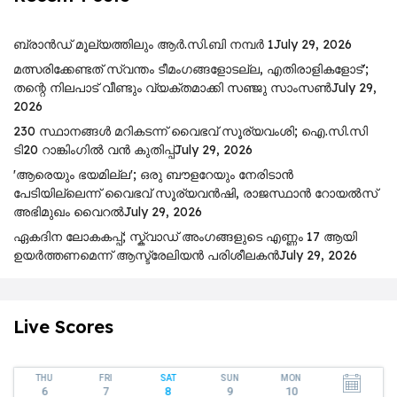
ബ്രാൻഡ് മൂല്യത്തിലും ആർ.സി.ബി നമ്പർ 1
July 29, 2026
മത്സരിക്കേണ്ടത് സ്വന്തം ടീമംഗങ്ങളോടല്ല, എതിരാളികളോട്';
തന്റെ നിലപാട് വീണ്ടും വ്യക്തമാക്കി സഞ്ജു സാംസൺ
July 29,
2026
230 സ്ഥാനങ്ങൾ മറികടന്ന് വൈഭവ് സൂര്യവംശി; ഐ.സി.സി
ടി20 റാങ്കിംഗിൽ വൻ കുതിപ്പ്
July 29, 2026
'ആരെയും ഭയമില്ല'; ഒരു ബൗളറേയും നേരിടാൻ
പേടിയില്ലെന്ന് വൈഭവ് സൂര്യവൻഷി, രാജസ്ഥാൻ റോയൽസ്
അഭിമുഖം വൈറൽ
July 29, 2026
ഏകദിന ലോകകപ്പ്; സ്ക്വാഡ് അംഗങ്ങളുടെ എണ്ണം 17 ആയി
ഉയർത്തണമെന്ന് ആസ്ട്രേലിയൻ പരിശീലകൻ
July 29, 2026
Live Scores
THU
FRI
SAT
SUN
MON
6
7
8
9
10