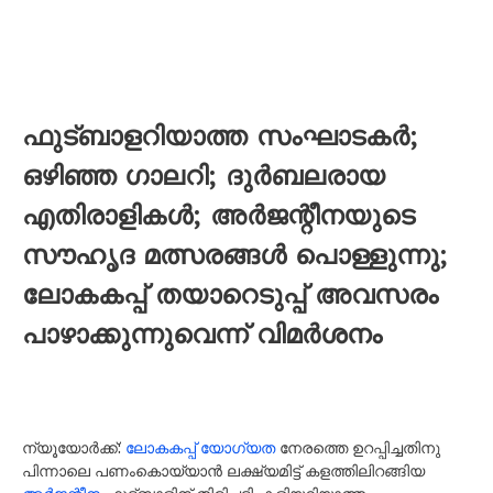
ഫുട്ബാളറിയാത്ത സംഘാടകർ;
ഒഴിഞ്ഞ ഗാലറി; ദുർബലരായ
എതിരാളികൾ; അർജന്റീനയുടെ
സൗഹൃദ മത്സരങ്ങൾ പൊള്ളുന്നു;
ലോകകപ്പ് തയാറെടുപ്പ് അവസരം
പാഴാക്കുന്നുവെന്ന് വിമർശനം
ന്യൂയോർക്ക്:
ലോകകപ്പ് യോഗ്യത
നേരത്തെ ഉറപ്പിച്ചതിനു
പിന്നാലെ പണംകൊയ്യാൻ ലക്ഷ്യമിട്ട് കളത്തിലിറങ്ങിയ