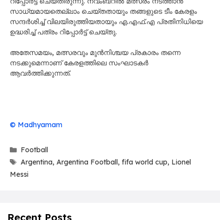
റിപ്പോർട്ട് ചെയ്തിരുന്നു. നവംബറിൽ മത്സരം നടത്താൻ
സാധ്യമായതെല്ലാം ചെയ്തതായും തങ്ങളുടെ ടീം കേരളം
സന്ദർശിച്ച് വിലയിരുത്തിയതായും എ.എഫ്.എ പ്രതിനിധിയെ
ഉദ്ധരിച്ച് പത്രം റിപ്പോർട്ട് ചെയ്തു.
അതേസമയം, മത്സരവും മുൻനിശ്ചയ പ്രകാരം തന്നെ
നടക്കുമെന്നാണ് കേരളത്തിലെ സംഘാടകർ
ആവർത്തിക്കുന്നത്.
© Madhyamam
Categories
Football
Tags
Argentina
,
Argentina Football
,
fifa world cup
,
Lionel
Messi
Recent Posts