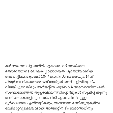
കഴിഞ്ഞ സെപ്റ്റംബറിൽ ​എക്വഡോറിനെതിരായ
മത്സരത്തോടെ ലോകകപ്പ് യോഗ്യത പൂർത്തിയാക്കിയ
അർജന്റീന,ഒക്ടോബർ 10ന് വെനിസ്വേലയെയും, 14ന്
പ്യൂർടോ റികയെയുമാണ് നേരിട്ടത്. രണ്ട് കളിയിലും ടീം
വിജയിച്ചുവെങ്കിലും അർജന്റീന ഫുട്ബാൾ അസോസിയേഷൻ
സംഘാടനത്തിൽ തൃപ്തരല്ലെന്ന് റിപ്പോർട്ടുകൾ സൂചിപ്പിക്കുന്നു.
രണ്ട് മത്സരങ്ങളിലും റാങ്കിങ്ങിൽ ഏറെ പിന്നിലുള്ള
ദുർബലരായ എതിരാളികളും, അവസാന മണിക്കൂറുകളിലെ
വേദിമാറ്റവുമെല്ലാമായി അർജന്റീന ടീം ബ്രാൻഡിനും