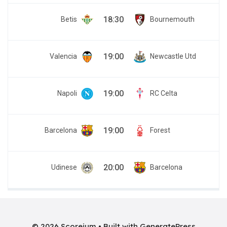
18:30
Betis
Bournemouth
19:00
Valencia
Newcastle Utd
19:00
Napoli
RC Celta
19:00
Barcelona
Forest
20:00
Udinese
Barcelona
© 2026 Scoreium
• Built with
GeneratePress