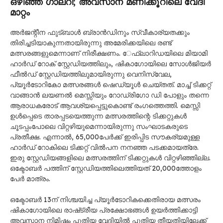
ഒഴിഞ്ഞ ഗാലറി; അവസാന മണിക്കൂറിലെ വേദി
മാറ്റം
അർജന്റീന ഫുട്ബാൾ ബ്രാൻഡിനും സ്വീകാര്യതക്കും
തിരിച്ചടിയാകുന്നതായിരുന്നു അമേരിക്കയിലെ രണ്ട്
മത്സരങ്ങളുമെന്നാണ് നിരീക്ഷണം. ​േഫ്ലാറിഡയിലെ മിയാമി
ഹാർഡ് റോക് സ്റ്റേഡിയത്തിലും, ഷികാഗോയിലെ സോൾജിയർ
ഫീൽഡ് സ്റ്റേഡിയത്തിലുമായിരുന്നു വെനിസ്വേല,
പ്യൂർടോറികോ മത്സരങ്ങൾ ഷെഡ്യൂൾ ചെയ്തത്. മാച്ച് ടിക്കറ്റ്
വാങ്ങാൻ ലയണൽ മെസ്സിയും റോഡ്രിഗോ ഡി പോളും തന്നെ
ആരാധകരോട് ആവശ്യപ്പെട്ടുകൊണ്ട് രംഗത്തെത്തി. മെസ്സി
ഉൾപ്പെടെ താരപ്പടയെത്തുന്ന മത്സരത്തിന്റെ ടിക്കറ്റുകൾ
ചൂടപ്പംപോലെ വിറ്റഴിയുമെന്നായിരുന്നു സംഘാടകരുടെ
പ്രതീക്ഷ. എന്നാൽ, 65,000പേർക്ക് ഇരിപ്പിട സൗകര്യമുള്ള
ഹാർഡ് റോകിലെ ടിക്കറ്റ് വിൽപന നനഞ്ഞ പടക്കമായത്രേ.
ഇരു സ്റ്റേഡിയങ്ങളിലെ മത്സരത്തിന് ടിക്കറ്റുകൾ വിറ്റഴിഞ്ഞില്ല.
ഒക്ടോബർ പത്തിന് സ്റ്റേഡിയത്തിലെത്തിയത് 20,000ത്തോളം
പേർ മാത്രം.
​ഒക്ടോബർ 13ന് നിശ്ചയിച്ച പ്യൂ​ർടോറികക്കെതിരായ മത്സരം
ഷികാഗോയിലെ രാഷ്​ട്രീയ പ്രക്ഷോഭങ്ങൾ ഉയർത്തിക്കാട്ടി
അവസാന നിമിഷം പുതിയ വേദിയിൽ പുതിയ തീയതിയിലേക്ക്