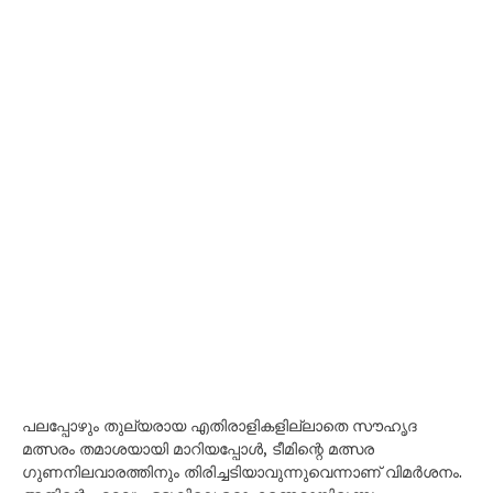
പലപ്പോഴും തുല്യരായ എതിരാളികളില്ലാതെ സൗഹൃദ
മത്സരം തമാശയായി മാറിയപ്പോൾ, ടീമിന്റെ മത്സര
ഗുണനിലവാരത്തിനും തിരിച്ചടിയാവുന്നുവെന്നാണ് വിമർശനം.