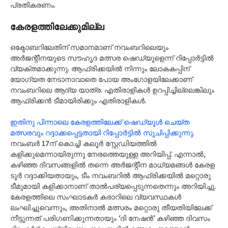
പ്രതികരണം.
കേരളത്തിലേക്കുമില്ല
ഒക്ടോബറിലേതിന് സമാനമാണ് നവംബറിലെയും
അർജന്റീനയുടെ സൗഹൃദ മത്സര ഷെഡ്യൂളെന്ന് റിപ്പോർട്ടിൽ
വ്യക്തമാക്കുന്നു. ആഫ്രിക്കയിൽ നിന്നും ലോകകപ്പിന്
യോഗ്യത നേടാനാവാതെ പോയ അംഗോളയിലേക്കാണ്
നവംബറിലെ ആദ്യ യാത്ര. എതിരാളികൾ ഉറപ്പിച്ചില്ലെങ്കിലും
ആഫ്രിക്കൻ ടീമായിരിക്കും എതിരാളികൾ.
ഇതിനു പിന്നാലെ കേരളത്തിലേക്ക് ഷെഡ്യൂൾ​ ചെയ്ത
മത്സരവും റദ്ദാക്കപ്പെട്ടതായി റിപ്പോർട്ടിൽ സൂചിപ്പിക്കുന്നു
.
നവംബർ 17ന് കൊച്ചി കലൂർ സ്റ്റേഡിയത്തിൽ
കളിക്കുമെന്നായിരുന്നു നേരത്തെയുള്ള അറിയിപ്പ്. എന്നാൽ,
കഴിഞ്ഞ ദിവസങ്ങളിൽ തന്നെ അർജന്റീന മാധ്യമങ്ങൾ കേരള
ടൂർ റദ്ദാക്കിയതായും, ടീം നവംബറിൽ ആഫ്രിക്കയിൽ മറ്റൊരു
ടീമുമായി കളിക്കാനാണ് താൽപര്യപ്പെടുന്നതെന്നും അറിയിച്ചു.
കേരളത്തിലെ സംഘാടകർ കരാറിലെ വ്യവസ്ഥകൾ
ലംഘിച്ചുവെന്നും, അതിനാൽ മത്സരം മറ്റൊരു തീയതിയിലേക്ക്
നീട്ടുന്നത് പരിഗണിക്കുന്നതായും ‘ദി നേഷൻ’ കഴിഞ്ഞ ദിവസം