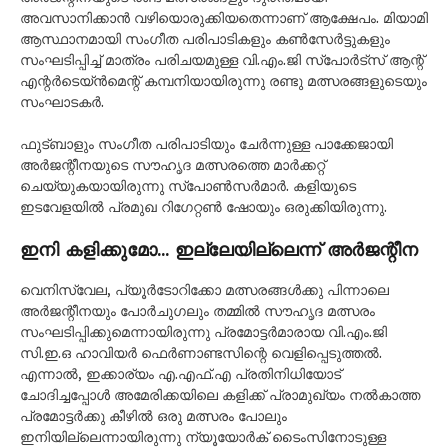
അവസാനിക്കാൻ വഴിയൊരുക്കിയതെന്നാണ് ആക്ഷേപം. മിയാമി
ആസ്ഥാനമായി സംഗീത പരിപാടികളും കൺസേർട്ടുകളും
സംഘടിപ്പിച്ച് മാത്രം പരിചയമുള്ള വി.എം.ജി സ്​പോർട്സ് ആന്റ്
എന്റർടെയ്ൻമെന്റ് കമ്പനിയായിരുന്നു രണ്ടു മത്സരങ്ങളുടെയും
സംഘാടകർ.
ഫുട്ബാളും സംഗീത പരിപാടിയും ചേർന്നുള്ള പാക്കേജായി
അർജന്റീനയുടെ സൗഹൃദ മത്സരത്തെ മാർക്കറ്റ്
ചെയ്യുകയായിരുന്നു സ്​പോൺസർമാർ. കളിയുടെ
ഇടവേളയിൽ പ്രമുഖ റിഗേറ്റൺ ഷോയും ഒരുക്കിയിരുന്നു.
ഇനി കളിക്കുമോ… ഇല്ലേയില്ലെന്ന് അർജന്റീന
വെനിസ്വേല, പ്യൂർടോറിക്കോ മത്സരങ്ങൾക്കു പിന്നാലെ
അർജന്റീനയും പോർചുഗലും തമ്മിൽ സൗഹൃദ മത്സരം
സംഘടിപ്പിക്കുമെന്നായിരുന്നു പ്രമോട്ടർമാരായ വി.എം.ജി
സി.ഇ.ഒ ഹാവിയർ ഫെർണാണ്ടസിന്റെ വെളിപ്പെടുത്തൽ.
എന്നാൽ, ഇക്കാര്യം എ.എഫ്.എ പ്രതിനിധിയോട്
ചോദിച്ചപ്പോൾ അമേരിക്കയി​ലെ കളിക്ക് പ്രാമുഖ്യം നൽകാത്ത
പ്രമോട്ടർക്കു കീഴിൽ ഒരു മത്സരം പോലും
ഇനിയില്ലെന്നായിരുന്നു ന്യൂയോർക് ടൈംസിനോടുള്ള