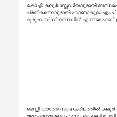
കൊച്ചി: കലൂർ സ്റ്റേഡിയവുമായി ബന്ധപ്
പ്രതികരണവുമായി എറണാകുളം എം.പി
ദുരൂഹ ബിസിനസ് ഡീൽ എന്ന് ഹൈബി
മെസ്സി വരാത്ത സാഹചര്യത്തിൽ കലൂർ 
അവകാശമുണ്ടോ എന്നും ഹൈബി ചോദിച്ച