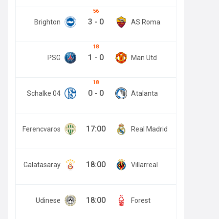
56
3
-
0
Brighton
AS Roma
18
1
-
0
PSG
Man Utd
18
0
-
0
Schalke 04
Atalanta
17:00
Ferencvaros
Real Madrid
18:00
Galatasaray
Villarreal
18:00
Udinese
Forest