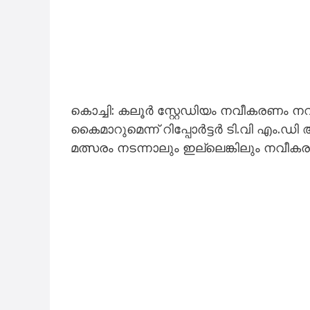
കൊച്ചി: കലൂർ സ്റ്റേഡിയം നവീകരണം നവ
കൈമാറുമെന്ന് റിപ്പോർട്ടർ ടി.വി എം.ഡ
മത്സരം നടന്നാലും ഇല്ലെങ്കിലും നവീകര