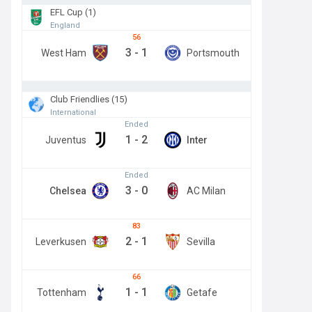
EFL Cup (1)
England
56
3
-
1
West Ham
Portsmouth
Club Friendlies (15)
International
Ended
1
-
2
Juventus
Inter
Ended
3
-
0
Chelsea
AC Milan
83
2
-
1
Leverkusen
Sevilla
66
1
-
1
Tottenham
Getafe