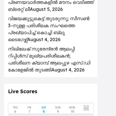
പ്രണയവാർത്തകളിൽ മൗനം വെടിഞ്ഞ്
ബ്രെറ്റ് ലീ
August 5, 2026
വിജയക്കൂട്ടുകെട്ട് തുടരുന്നു; സീസൺ
3-നുള്ള പരിശീലക സംഘത്തെ
പ്രഖ്യാപിച്ച് കൊച്ചി ബ്ലൂ
ടൈഗേഴ്സ്
August 4, 2026
നിഖിലേഷ് സുരേന്ദ്രൻ ആലപ്പി
റിപ്പിൾസ് മുഖ്യപരിശീലകൻ;
പരിശീലന ക്യാമ്പ് ആലപ്പുഴ എസ്.ഡി
കോളേജിൽ തുടങ്ങി
August 4, 2026
Live Scores
THU
FRI
SAT
SUN
MON
6
7
8
9
10