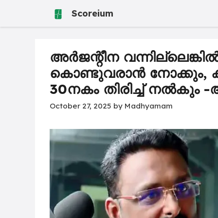
Skip
Scoreium
to
content
അർജന്റീന വന്നില്ലെങ്കി
കൊണ്ടുവരാൻ നോക്കും, 
30നകം തിരിച്ച് നൽകും -
October 27, 2025
by
Madhyamam