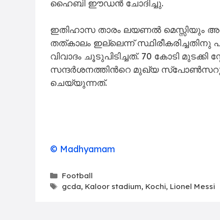
ഹൈബി ഈഡൻ ചോദിച്ചു.
ഇതിഹാസ താരം ലയണൽ മെസ്സിയും അർജ
തത്​കാലം ഇല്ലെന്ന് സ്ഥിരീകരിച്ചതിനു
വിവാദം ചൂടുപിടിച്ചത്. 70 കോടി മുടക്കി 
സന്ദർശനത്തിന്‍റെ മുഖ്യ സ്പോൺസറ
ചെയ്യുന്നത്.
© Madhyamam
Categories
Football
Tags
gcda
,
Kaloor stadium
,
Kochi
,
Lionel Messi