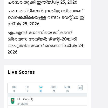
പരമ്പര തൂക്കി ഇന്ത്യ
July 25, 2026
പ​ര​മ്പ​ര പി​ടി​ക്കാ​ൻ ഇ​ന്ത്യ; സിം​ബാ​ബ്​
‍വെക്കെതിരെയുള്ള ര​ണ്ടാം ട്വ​ന്റി20 ഇ​
ന്ന്
July 25, 2026
എം.എസ്. ധോണിയെ മറികടന്ന്
ശ്രേയസ് അയ്യർ; ട്വന്റി-20യിൽ
അപൂർവ്വ ടോസ് റെക്കോർഡ്
July 24,
2026
Live Scores
THU
FRI
SAT
SUN
MON
6
7
8
9
10
EFL Cup (1)
England