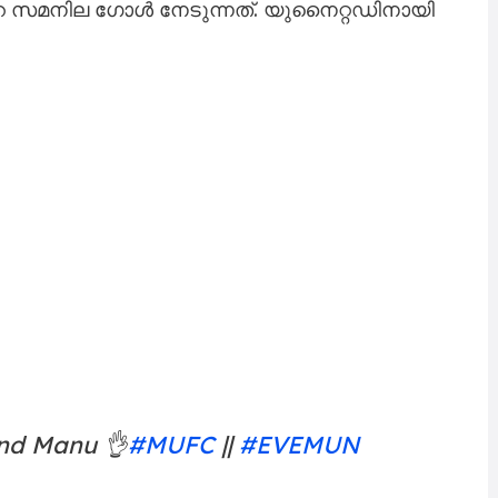
‍റെ സമനില ഗോൾ നേടുന്നത്. യുനൈറ്റഡിനായി
and Manu 👌
#MUFC
||
#EVEMUN