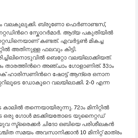
 വലകുലുക്കി. ബ്രൂണോ ഫെർണാണ്ടസ്,
റഡിന്‍റെ സ്കോറർമാർ. ആദ്യ പകുതിയിൽ
്റഡിനെയാണ് കണ്ടത്. എവർട്ടൺ മികച്ച
റ്റിൽ അതിനുള്ള ഫലവും കിട്ടി.
ിച്ചിലിനൊടുവിൽ ബെറ്റോ വലയിലാക്കിയത്.
താരത്തിന്‍റെ അഞ്ചാം ഗോളാണിത്. 33ാം
 ജാക് ഹാരിസണിന്‍റെ ഷോട്ട് ആന്ദ്രെ ഒനാന
ഹെഡ്ഡറിലൂടെ ഡോകൂറെ വലയിലാക്കി. 2-0 എന്ന
ാലിൽ തന്നെയായിരുന്നു. 72ാം മിനിറ്റിൽ
െ ഒരു ഗോൾ മടക്കിയതോടെ യുനൈറ്റഡ്
ിടെ യുവ സ്ട്രൈക്കർ ചിദോ ഒബിയെ പരിശീലകൻ
്ചിത സമയം അവസാനിക്കാൻ 10 മിനിറ്റ് മാത്രം