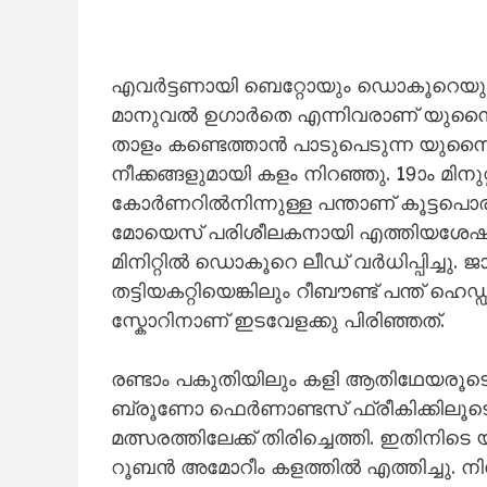
എവർട്ടണായി ബെറ്റോയും ഡൊകൂറെയും
മാനുവൽ ഉഗാർതെ എന്നിവരാണ് യുനൈറ്
താളം കണ്ടെത്താൻ പാടുപെടുന്ന യുനൈറ
നീക്കങ്ങളുമായി കളം നിറഞ്ഞു. 19ാം മിനു
കോർണറിൽനിന്നുള്ള പന്താണ് കൂട്ടപൊര
മോയെസ് പരിശീലകനായി എത്തിയശേഷം 
മിനിറ്റിൽ ഡൊകൂറെ ലീഡ് വർധിപ്പിച്ചു.
തട്ടിയകറ്റിയെങ്കിലും റീബൗണ്ട് പന്ത് 
സ്കോറിനാണ് ഇടവേളക്കു പിരിഞ്ഞത്.
രണ്ടാം പകുതിയിലും കളി ആതിഥേയരൂടെ ക
ബ്രൂണോ ഫെർണാണ്ടസ് ഫ്രീകിക്കിലൂട
മത്സരത്തിലേക്ക് തിരിച്ചെത്തി. ഇതിന
റൂബൻ അമോറീം കളത്തിൽ എത്തിച്ചു. നിശ