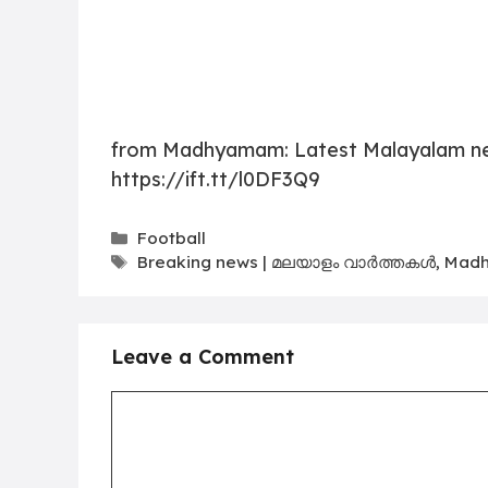
from Madhyamam: Latest Malayalam n
https://ift.tt/l0DF3Q9
Categories
Football
Tags
Breaking news | മലയാളം വാർത്തകൾ
,
Madh
Leave a Comment
Comment