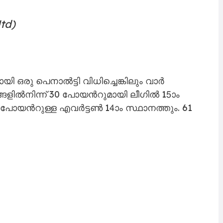
td)
ഒരു പെനാൽട്ടി വിധിച്ചെങ്കിലും വാർ
ളിൽനിന്ന് 30 പോയന്‍റുമായി ലീഗിൽ 15ാം
പോയന്‍റുള്ള എവർട്ടൺ 14ാം സ്ഥാനത്തും. 61