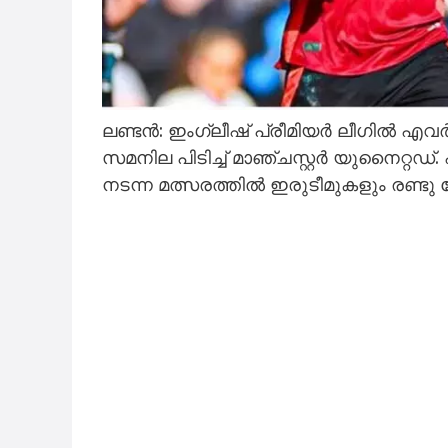
ലണ്ടൻ: ഇംഗ്ലീഷ് പ്രീമിയർ ലീഗിൽ എവ
സമനില പിടിച്ച് മാഞ്ചസ്റ്റർ യുനൈറ്റ
നടന്ന മത്സരത്തിൽ ഇരുടീമുകളും രണ്ടു