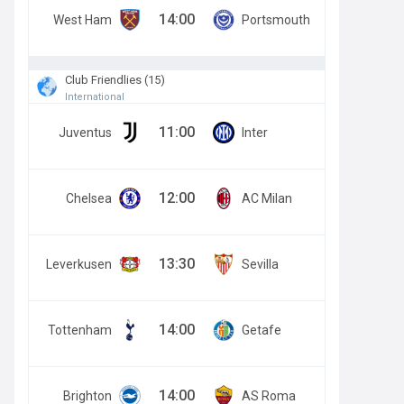
14:00
West Ham
Portsmouth
Club Friendlies (15)
International
11:00
Juventus
Inter
12:00
Chelsea
AC Milan
13:30
Leverkusen
Sevilla
14:00
Tottenham
Getafe
14:00
Brighton
AS Roma