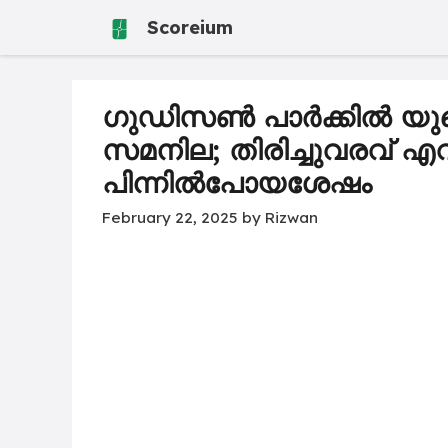
Skip
Scoreium
to
content
ഗുഡിസൺ പാർക്കിൽ യു
സമനില; തിരിച്ചുവരവ് എവ
പിന്നിൽപോയശേഷം
February 22, 2025
by
Rizwan