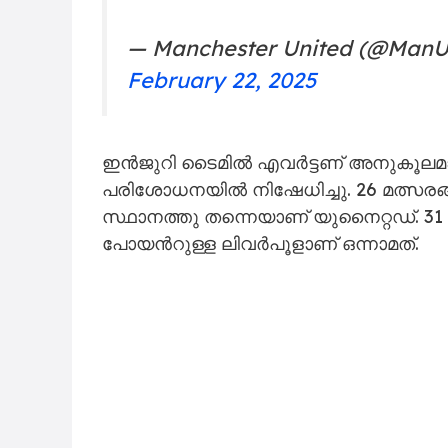
— Manchester United (@ManU
February 22, 2025
ഇൻജുറി ടൈമിൽ എവർട്ടണ് അനുകൂലമായി 
പരിശോധനയിൽ നിഷേധിച്ചു. 26 മത്സരങ്ങ
സ്ഥാനത്തു തന്നെയാണ് യുനൈറ്റഡ്. 31 
പോയന്‍റുള്ള ലിവർപൂളാണ് ഒന്നാമത്.