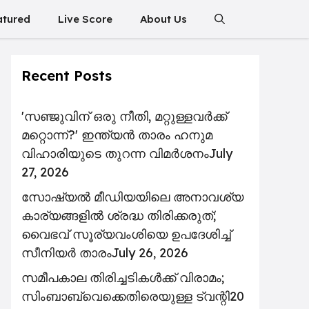
atured
Live Score
About Us
Recent Posts
'സഞ്ജുവിന് ഒരു നീതി, മറ്റുള്ളവർക്ക്
മറ്റൊന്ന്?' ഇന്ത്യൻ താരം ഹനുമ
വിഹാരിയുടെ തുറന്ന വിമർശനം
July
27, 2026
സോഷ്യൽ മീഡിയയിലെ അനാവശ്യ
കാര്യങ്ങളിൽ ശ്രദ്ധ തിരിക്കരുത്;
വൈഭവ് സൂര്യവംശിയെ ഉപദേശിച്ച്
സീനിയർ താരം
July 26, 2026
സമീപകാല തിരിച്ചടികൾക്ക് വിരാമം;
സിംബാബ്‌വെക്കെതിരെയുള്ള ട്വന്റി20