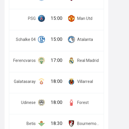
15:00
PSG
Man Utd
15:00
Schalke 04
Atalanta
17:00
Ferencvaros
Real Madrid
18:00
Galatasaray
Villarreal
18:00
Udinese
Forest
18:30
Betis
Bournemouth