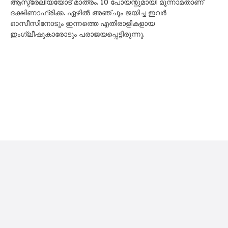
ക്രിക്കറ്റ് സ്റ്റേഡിയത്തിൽ ഇംഗ്ലണ്ടും ദക്ഷിണാഫ്രിക്കയും
ഏറ്റുമുട്ടും. ആതിഥേയരായ ഇന്ത്യ വ്യാഴാഴ്ച നവി
മുംബൈയിലെ ഡി.വൈ. പാട്ടിൽ സ്റ്റേഡിയത്തിൽ നിലവിലെ
ചാമ്പ്യന്മാരായ ആസ്ട്രേലിയയെയും നേരിടും. വിജ‍യികൾ
തമ്മിൽ നവംബർ രണ്ടിന് നവി മുംബൈയിൽ
കിരീടക്കളിക്കിറങ്ങും.
ഏഴിൽ അഞ്ച് മത്സരങ്ങളും ജ‍യിച്ച് 11 പോയന്റോടെ
രണ്ടാംസ്ഥാനക്കാരായാണ് ഇംഗ്ലണ്ട് കടന്നത്.
പാകിസ്താനെതിരായ ഇവരുടെ കളി മഴയെടുത്തപ്പോൾ നാറ്റ്
സീവർ ബ്രണ്ടിനും സംഘത്തിനും തോൽവി പിണഞ്ഞത്
ആസ്ട്രേലിയയോട് മാത്രം. 10 പോയന്റുമായി മൂന്നാമതാണ്
ദക്ഷിണാഫ്രിക്ക. ഏഴിൽ അഞ്ചും ജയിച്ച ഇവർ
ഓസീസിനോടും ഇന്നത്തെ എതിരാളികളായ
ഇംഗ്ലീഷുകാരോടും പരാജയപ്പെട്ടിരുന്നു.