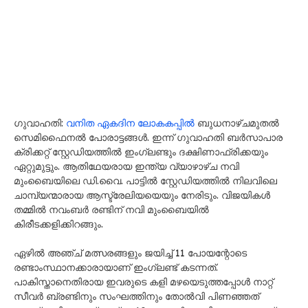
ഗുവാഹതി:
വനിത ഏകദിന ലോകകപ്പിൽ
ബുധനാഴ്ചമുതൽ
സെമിഫൈനൽ പോരാട്ടങ്ങൾ. ഇന്ന് ഗുവാഹതി ബർസാപാര