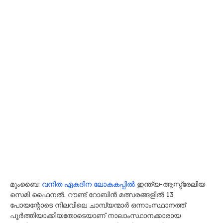
മുംബൈ:
വനിത ഏകദിന ലോകകപ്പിൽ
ഇന്ത്യ-ആസ്ട്രേലിയ
സെമി ഫൈനൽ. റൗണ്ട് റോബിൻ മത്സരങ്ങളിൽ 13
പോയന്റോടെ നിലവിലെ ചാമ്പ്യന്മാർ ഒന്നാംസ്ഥാനത്ത്
പൂർത്തിയാക്കിയതോടെയാണ് നാലാംസ്ഥാനക്കാരായ
ആതിഥേയർക്ക് കരുത്തരായ എതിരാളികളെ ലഭിച്ചത്. ഒക്ടോബർ
30ന് നവി മുംബൈ ഡി.വൈ. പാട്ടീൽ സ്റ്റേഡിയത്തിലാണ്
ഇന്ത്യ-ആസ്ട്രേലിയ സെമി. 29ന് ഗുവാഹതിയിൽ നടക്കുന്ന
ആദ്യ സെമിയിൽ ഇംഗ്ലണ്ടും ദക്ഷിണാഫ്രിക്കയും ഏറ്റുമുട്ടും.
അതേസമയം, നവി മുംബൈയിൽ ഞാ‍യറാഴ്ച നടക്കുന്ന
ഇന്ത്യ-ബംഗ്ലാദേശ് മത്സരത്തോടെ ലീഗ് റൗണ്ട്
പൂർത്തിയാവും. ഹർമൻപ്രീത് കൗറും സംഘവും ജയിച്ചാലും