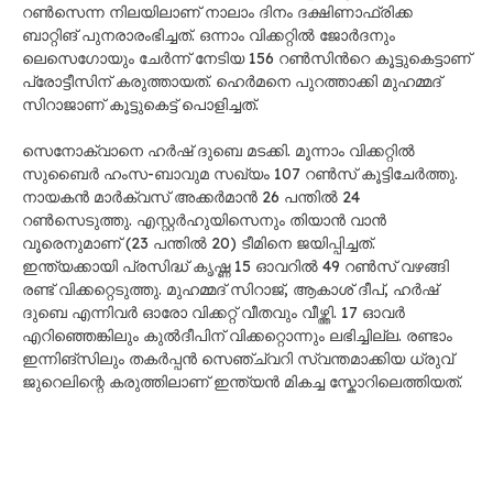
റൺസെന്ന നിലയിലാണ് നാലാം ദിനം ദക്ഷിണാഫ്രിക്ക
ബാറ്റിങ് പുനരാരംഭിച്ചത്. ഒന്നാം വിക്കറ്റിൽ ജോർദനും
ലെസെഗോയും ചേർന്ന് നേടിയ 156 റൺസിന്‍റെ കൂട്ടുകെട്ടാണ്
പ്രോട്ടീസിന് കരുത്തായത്. ഹെര്‍മനെ പുറത്താക്കി മുഹമ്മദ്
സിറാജാണ് കൂട്ടുകെട്ട് പൊളിച്ചത്.
സെനോക്വാനെ ഹര്‍ഷ് ദുബെ മടക്കി. മൂന്നാം വിക്കറ്റിൽ
സുബൈർ ഹംസ-ബാവുമ സഖ്യം 107 റണ്‍സ് കൂട്ടിചേര്‍ത്തു.
നായകൻ മാർക്വസ് അക്കർമാൻ 26 പന്തിൽ 24
റൺസെടുത്തു. എസ്റ്റർഹുയിസെനും തിയാൻ വാൻ
വൂരെനുമാണ് (23 പന്തിൽ 20) ടീമിനെ ജയിപ്പിച്ചത്.
ഇന്ത്യക്കായി പ്രസിദ്ധ് കൃഷ്ണ 15 ഓവറിൽ 49 റൺസ് വഴങ്ങി
രണ്ട് വിക്കറ്റെടുത്തു. മുഹമ്മദ് സിറാജ്, ആകാശ് ദീപ്, ഹർഷ്
ദുബെ എന്നിവർ ഓരോ വിക്കറ്റ് വീതവും വീഴ്ത്തി. 17 ഓവർ
എറിഞ്ഞെങ്കിലും കുൽദീപിന് വിക്കറ്റൊന്നും ലഭിച്ചില്ല. രണ്ടാം
ഇന്നിങ്സിലും തകർപ്പൻ സെഞ്ച്വറി സ്വന്തമാക്കിയ ധ്രുവ്
ജുറെലിന്റെ കരുത്തിലാണ് ഇന്ത്യൻ മികച്ച സ്കോറിലെത്തിയത്.