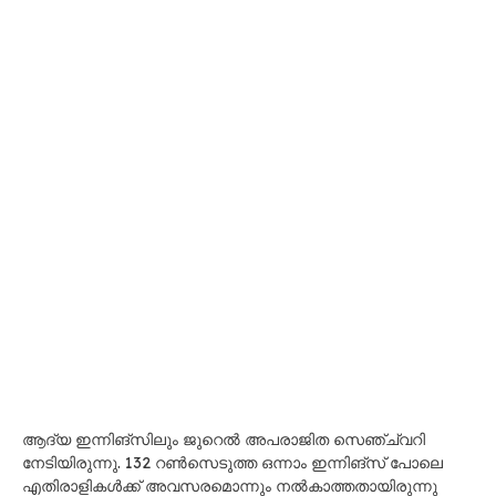
ആദ്യ ഇന്നിങ്സിലും ജുറെൽ അപരാജിത സെഞ്ച്വറി
നേടിയിരുന്നു. 132 റൺസെടുത്ത ഒന്നാം ഇന്നിങ്സ് പോലെ
എതിരാളികൾക്ക് അവസരമൊന്നും നൽകാത്തതായിരുന്നു