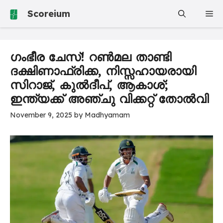
Skip
Scoreium
Me
to
content
ഗംഭീര ചേസ്! റൺമല താണ്ടി
ദക്ഷിണാഫ്രിക്ക, നിസ്സഹായരായി
സിറാജ്, കുൽദീപ്, ആകാശ്;
ഇന്ത്യക്ക് അഞ്ചു വിക്കറ്റ് തോൽവി
November 9, 2025
by
Madhyamam