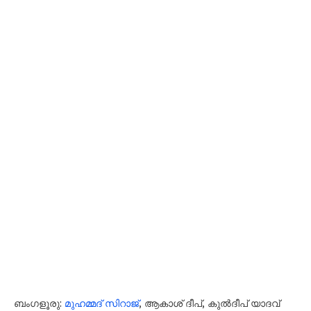
ബംഗളൂരു:
മുഹമ്മദ് സിറാജ്
, ആകാശ് ദീപ്, കുൽദീപ് യാദവ്