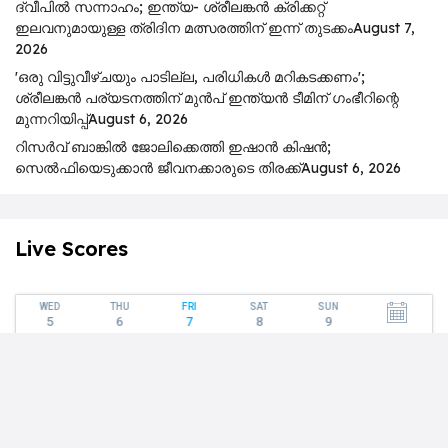
ദ്വീപിൽ സന്നാഹം; ഇന്ത്യ- ശ്രീലങ്കൻ ക്രിക്കറ്റ്
ഇലവനുമായുള്ള ത്രിദിന മത്സരത്തിന് ഇന്ന് തുടക്കം
August 7,
2026
'ഒരു വിട്ടുവീഴ്ചയും പാടില്ല, പരിധികൾ മറികടക്കണം';
ശ്രീലങ്കൻ പര്യടനത്തിന് മുൻപ് ഇന്ത്യൻ ടീമിന് ഗംഭീറിന്റെ
മുന്നറിയിപ്പ്
August 6, 2026
റിസര്‍വ് ബാങ്കിൽ ജോലിക്കെത്തി ഇഷാന്‍ കിഷന്‍;
സെൽഫിയെടുക്കാൻ ജീവനക്കാരുടെ തിരക്ക്
August 6, 2026
Live Scores
WED
THU
FRI
SAT
SUN
5
6
7
8
9
Club Friendlies (1)
International
67
1
-
0
Bayern
Aston Villa