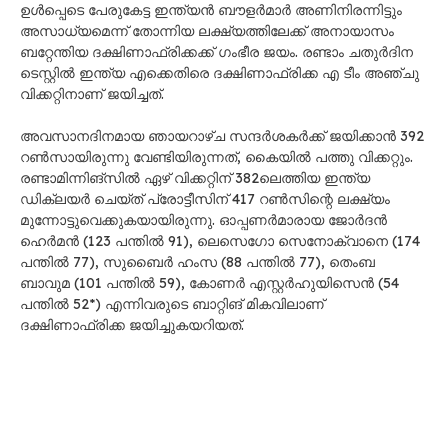
ഉൾപ്പെടെ പേരുകേട്ട ഇന്ത്യൻ ബൗളർമാർ അണിനിരന്നിട്ടും
അസാധ്യമെന്ന് തോന്നിയ ലക്ഷ്യത്തിലേക്ക് അനായാസം
ബറ്റേന്തിയ ദക്ഷിണാഫ്രിക്കക്ക് ഗംഭീര ജയം. രണ്ടാം ചതുർദിന
ടെസ്റ്റിൽ ഇന്ത്യ എക്കെതിരെ ദക്ഷിണാഫ്രിക്ക എ ടീം അഞ്ചു
വിക്കറ്റിനാണ് ജയിച്ചത്.
അവസാനദിനമായ ഞായറാഴ്ച സന്ദർശകർക്ക് ജയിക്കാൻ 392
റൺസായിരുന്നു വേണ്ടിയിരുന്നത്, കൈയിൽ പത്തു വിക്കറ്റും.
രണ്ടാമിന്നിങ്സിൽ ഏഴ് വിക്കറ്റിന് 382ലെത്തിയ ഇന്ത്യ
ഡിക്ലയർ ചെയ്ത് പ്രോട്ടീസിന് 417 റൺസിന്റെ ലക്ഷ്യം
മുന്നോട്ടുവെക്കുകയായിരുന്നു. ഓപ്പണർമാരായ ജോർദൻ
ഹെർമൻ (123 പന്തിൽ 91), ലെസെഗോ സെനോക്വാനെ (174
പന്തിൽ 77), സുബൈർ ഹംസ (88 പന്തിൽ 77), തെംബ
ബാവുമ (101 പന്തിൽ 59), കോണർ എസ്റ്റർഹുയിസെൻ (54
പന്തിൽ 52*) എന്നിവരുടെ ബാറ്റിങ് മികവിലാണ്
ദക്ഷിണാഫ്രിക്ക ജയിച്ചുകയറിയത്.