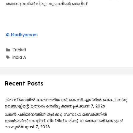
രണ്ടാം ഇന്നിങ്സിലും ജുറെലിന്റെ ബാറ്റിങ്.
© Madhyamam
Categories
Cricket
Tags
india A
Recent Posts
ക്രിസ് ഗെയിൽ കേരളത്തിലേക്ക്; കെ.സി.എല്ലിൽ കൊച്ചി ബ്ലൂ
ടൈഗേഴ്സിന്റെ മത്സരം നേരിട്ടു കാണും
August 7, 2026
ലങ്കൻ പര്യടനത്തിന് തുടക്കം; സന്നാഹ മത്സരത്തിൽ
ഇന്ത്യയ്ക്ക് ബൗളിങ്, ഗില്ലിന് പരിക്ക്, നായകനായി കെ.എൽ
രാഹുൽ
August 7, 2026