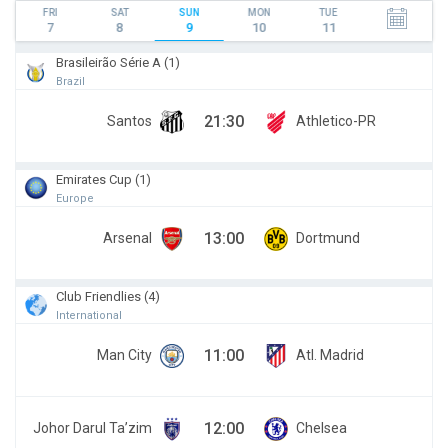
FRI
SAT
SUN
MON
TUE
7
8
9
10
11
Brasileirão Série A (1)
Brazil
21:30
Santos
Athletico-PR
Emirates Cup (1)
Europe
13:00
Arsenal
Dortmund
Club Friendlies (4)
International
11:00
Man City
Atl. Madrid
12:00
Johor Darul Ta’zim
Chelsea