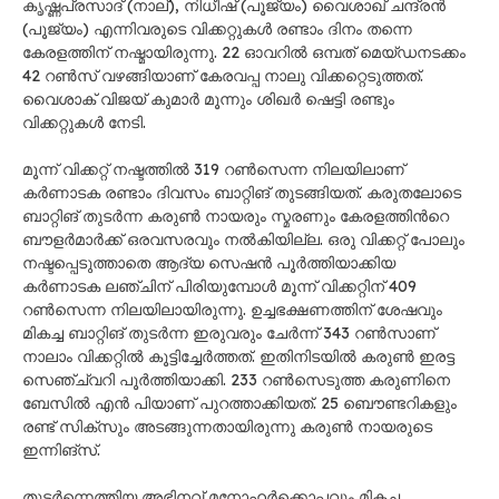
കൃഷ്ണപ്രസാദ് (നാല്), നിധീഷ് (പൂജ്യം) വൈശാഖ് ചന്ദ്രൻ
(പൂജ്യം) എന്നിവരുടെ വിക്കറ്റുകൾ രണ്ടാം ദിനം തന്നെ
കേരളത്തിന് നഷ്മായിരുന്നു. 22 ഓവറിൽ ഒമ്പത് മെയ്ഡനടക്കം
42 റൺസ് വഴങ്ങിയാണ് കേരവപ്പ നാലു വിക്കറ്റെടുത്തത്.
വൈശാക് വിജയ് കുമാർ മൂന്നും ശിഖർ ഷെട്ടി രണ്ടും
വിക്കറ്റുകൾ നേടി.
മൂന്ന് വിക്കറ്റ് നഷ്ടത്തിൽ 319 റൺസെന്ന നിലയിലാണ്
കർണാടക രണ്ടാം ദിവസം ബാറ്റിങ് തുടങ്ങിയത്. കരുതലോടെ
ബാറ്റിങ് തുടർന്ന കരുൺ നായരും സ്മരണും കേരളത്തിന്‍റെ
ബൗളർമാർക്ക് ഒരവസരവും നൽകിയില്ല. ഒരു വിക്കറ്റ് പോലും
നഷ്ടപ്പെടുത്താതെ ആദ്യ സെഷൻ പൂർത്തിയാക്കിയ
കർണാടക ലഞ്ചിന് പിരിയുമ്പോൾ മൂന്ന് വിക്കറ്റിന് 409
റൺസെന്ന നിലയിലായിരുന്നു. ഉച്ചഭക്ഷണത്തിന് ശേഷവും
മികച്ച ബാറ്റിങ് തുടർന്ന ഇരുവരും ചേർന്ന് 343 റൺസാണ്
നാലാം വിക്കറ്റിൽ കൂട്ടിച്ചേർത്തത്. ഇതിനിടയിൽ കരുൺ ഇരട്ട
സെഞ്ച്വറി പൂർത്തിയാക്കി. 233 റൺസെടുത്ത കരുണിനെ
ബേസിൽ എൻ പിയാണ് പുറത്താക്കിയത്. 25 ബൌണ്ടറികളും
രണ്ട് സിക്സും അടങ്ങുന്നതായിരുന്നു കരുൺ നായരുടെ
ഇന്നിങ്സ്.
തുടർന്നെത്തിയ അഭിനവ് മനോഹർക്കൊപ്പവും മികച്ച