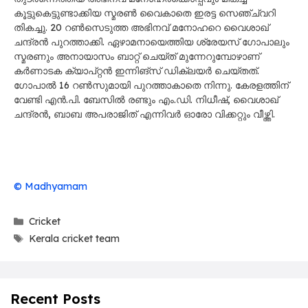
കൂട്ടുകെട്ടുണ്ടാക്കിയ സ്മരൺ വൈകാതെ ഇരട്ട സെഞ്ച്വറി
തികച്ചു. 20 റൺസെടുത്ത അഭിനവ് മനോഹറെ വൈശാഖ്
ചന്ദ്രൻ പുറത്താക്കി. ഏഴാമനായെത്തിയ ശ്രേയസ് ഗോപാലും
സ്മരണും അനായാസം ബാറ്റ് ചെയ്ത് മുന്നേറുമ്പോഴാണ്
കർണാടക ക്യാപ്റ്റൻ ഇന്നിങ്സ് ഡിക്ലയർ ചെയ്തത്.
ഗോപാൽ 16 റൺസുമായി പുറത്താകാതെ നിന്നു. കേരളത്തിന്
വേണ്ടി എൻ.പി. ബേസിൽ രണ്ടും എം.ഡി. നിധീഷ്, വൈശാഖ്
ചന്ദ്രൻ, ബാബ അപരാജിത് എന്നിവർ ഓരോ വിക്കറ്റും വീഴ്ത്തി.
© Madhyamam
Categories
Cricket
Tags
Kerala cricket team
Recent Posts