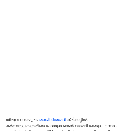
തിരുവനന്തപുരം:
രഞ്ജി ട്രോഫി
ക്രിക്കറ്റിൽ
കർണാടകക്കെതിരെ ഫോളോ ഓൺ വഴങ്ങി കേരളം. ഒന്നാം