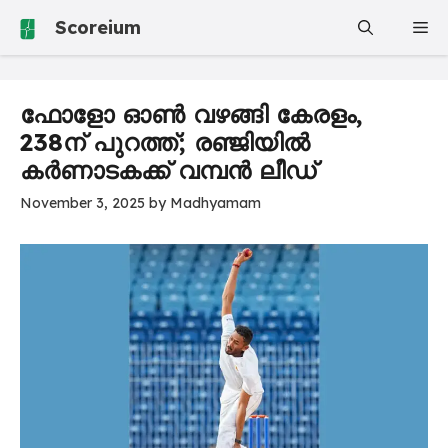
Skip
Scoreium
Me
to
content
ഫോളോ ഓൺ വഴങ്ങി കേരളം,
238ന് പുറത്ത്; രഞ്ജിയിൽ
കർണാടകക്ക് വമ്പൻ ലീഡ്
November 3, 2025
by
Madhyamam