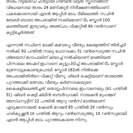
താരം റിട്ടയർഡ് ഹർട്ടായി ഗ്രൗണ്ട് വിട്ടത്. സ്കാനിങ്ങിന്
വിധേയനായ താരം 24 മണിക്കൂർ നിരീക്ഷണത്തിലാണ്.
പകരക്കാരനായി ഏദൻ ആപ്പിൾ ടോം ടീമിലെത്തി. സചിന്‍
ബേബി-ബാബ അപരാജിത് സഖ്യമാണ് ടീം സ്കോർ 100
കടത്തിയത്. ഇരുവരും അഞ്ചാം വിക്കറ്റിൽ 86 റൺസാണ്
കൂട്ടിച്ചേർത്തത്.
എന്നാല്‍ സചിനെ മടക്കി കവേരപ്പ വീണ്ടും കേരളത്തിന് തിരിച്ചടി
നൽകി. 82 പന്തിൽ നാലു ഫോറടക്കം 31 റൺസെടുത്ത സചിൻ
ശ്രേയസ് ഗോപാലിന് ക്യാച്ച് നൽകിയാണ് മടങ്ങിയത്.
പിന്നാലെ അഹ്മദ് ഇംറാനെ കൂട്ടുപിടിച്ച് അപരാജിത് ടീം സ്കോർ
മുന്നോട്ടുകൊണ്ടുപോയി. സ്കോർ 182ൽ നിൽക്കെ
അപരാജിതിന്‍റെ വിക്കറ്റ് വീണു. ശിഖർ ഷെട്ടിയാണ് താരത്തെ
പുറത്താക്കി മത്സരം വീണ്ടും കർണാടകയുടെ
കൈകളിലെത്തിച്ചത്. തൊട്ടുപിന്നാലെ ഇംറാനെയും (61 പന്തിൽ
31) ഷിഖർ ഷെട്ടി ക്ലീൻ ബൗൾഡാക്കി. നായകൻ മുഹമ്മദ്
അസ്ഹറുദ്ദീന് 22 പന്തിൽ ആറു റൺസ് മാത്രമാണ്
എടുക്കാനായത്. ഷോൺ റോജർ 85 പന്തിൽ 29 റൺസും
ഹരികൃഷ്ണൻ 16 പന്തിൽ ആറും റൺസെടുത്തു. 10 റൺസുമായി
ഏദൻ ആപ്പിൾ ടോം പുറത്താകാതെ നിന്നു.