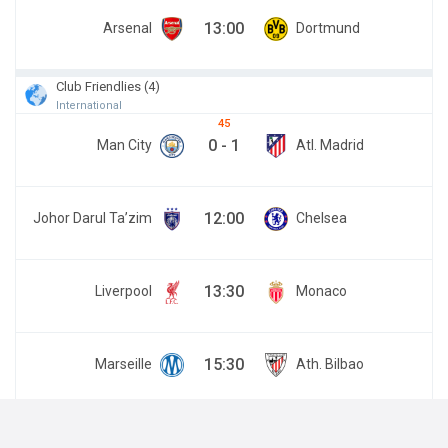
13:00
Arsenal
Dortmund
Club Friendlies (4)
International
45
0
-
1
Man City
Atl. Madrid
12:00
Johor Darul Ta’zim
Chelsea
13:30
Liverpool
Monaco
15:30
Marseille
Ath. Bilbao
Leagues Cup (1)
North America