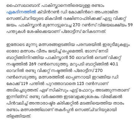
ഫൈസലാബാദ്: പാകിസ്താനെതിരെയുള്ള രണ്ടാം
ഏകദിനത്തിൽ
ക്വിന്‍റൺ ഡി കോക്കിന്‍റെ അപരാജിത
സെഞ്ച്വറിയുടെ മികവിൽ ദക്ഷിണാഫ്രിക്കക്ക് എട്ടു വിക്കറ്റ്
ജയം. പാകിസ്താൻ മുന്നോട്ടുവെച്ച 270 റൺസ് വിജയലക്ഷ്യം 59
പന്തുകൾ ശേഷിക്കെയാണ് പ്രോട്ടീസ് മറികടന്നത്.
ഇതോടെ മൂന്നു മത്സരങ്ങളടങ്ങിയ പരമ്പരയിൽ ഇരുടീമുകളും
ഓരോ മത്സരം വീതം ജയിച്ച് ഒപ്പമെത്തി. ടോസ് നേടി
ബാറ്റിങ്ങിനിറങ്ങിയ പാകിസ്താൻ 50 ഓവറിൽ ഒമ്പത് വിക്കറ്റ്
നഷ്ടത്തിൽ 269 റൺസെടുത്തു. മറുപടി ബാറ്റിങ്ങിൽ 40.1
ഓവറിൽ രണ്ടു വിക്കറ്റ് നഷ്ടത്തിൽ പ്രോട്ടീസ് 270
റൺസെടുത്തു. മത്സരത്തില്‍ ഓപ്പണറായി ഇറങ്ങിയ ഡി
കോക്ക് 119 പന്തില്‍ പുറത്താവാതെ 123 റണ്‍സാണ്
അടിച്ചെടുത്തത്. ഏഴ് സിക്സും എട്ട് ഫോറും അടങ്ങുന്നതാണ്
ഇന്നിങ്‌സ്. രണ്ടു വർഷത്തെ ഇടവേളക്കുശേഷം വിരമിക്കല്‍
പിന്‍വലിച്ച് അന്താരാഷ്ട്ര ക്രിക്കറ്റില്‍ മടങ്ങിയെത്തിയ താരം
രണ്ടാം മത്സരത്തിലാണ് തകർപ്പൻ സെഞ്ച്വറിയുമായി
തിളങ്ങിയത്.