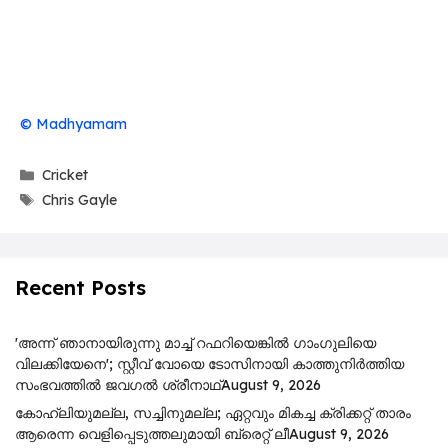
© Madhyamam
Categories
Cricket
Tags
Chris Gayle
Recent Posts
'അന്ന് ഞാനായിരുന്നു മാച്ച് റഫറിയെങ്കിൽ ഗാംഗുലിയെ
വിലക്കിയേനെ'; സ്റ്റീവ് വോയെ ടോസിനായി കാത്തുനിർത്തിയ
സംഭവത്തിൽ ജവഗൽ ശ്രീനാഥ്
August 9, 2026
കോഹ്‌ലിയുമല്ല, സച്ചിനുമല്ല; ഏറ്റവും മികച്ച ക്രിക്കറ്റ് താരം
ആരെന്ന വെളിപ്പെടുത്തലുമായി ബ്രെറ്റ് ലീ
August 9, 2026