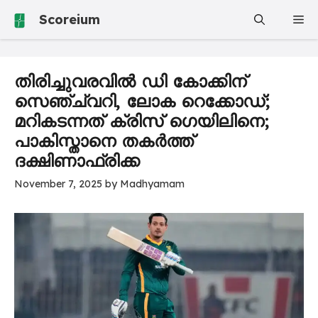
Skip
Scoreium
Me
to
content
തിരിച്ചുവരവിൽ ഡി കോക്കിന്
സെഞ്ച്വറി, ലോക റെക്കോഡ്;
മറികടന്നത് ക്രിസ് ഗെയിലിനെ;
പാകിസ്താനെ തകർത്ത്
ദക്ഷിണാഫ്രിക്ക
November 7, 2025
by
Madhyamam