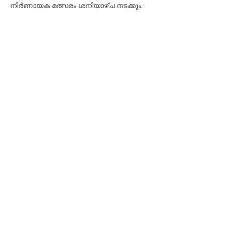
നിർണായക മത്സരം ശനിയാഴ്ച നടക്കും.