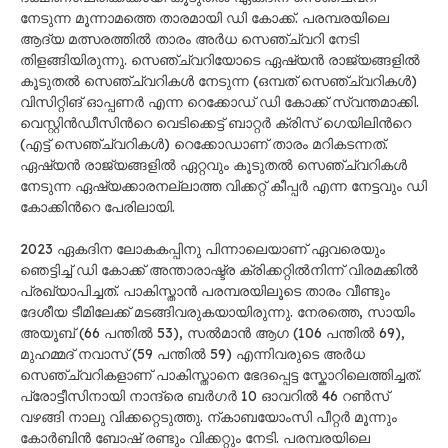
നേടുന്ന മൂന്നാമത്തെ താരമായി ഡി കോക്ക്. പരമ്പരയിലെ
ആദ്യ മത്സരത്തില്‍ താരം അര്‍ധ സെഞ്ച്വറി നേടി
തിളങ്ങിയിരുന്നു. സെഞ്ച്വറിയോടെ ഏഷ്യൻ രാജ്യങ്ങളിൽ
കൂടുതൽ സെഞ്ച്വറികൾ നേടുന്ന (ഒമ്പത് സെഞ്ച്വറികൾ)
വിസിറ്റിങ് ഓപ്പണർ എന്ന റെക്കോഡ് ഡി കോക്ക് സ്വന്തമാക്കി.
വെസ്റ്റിൻഡീസിന്‍റെ വെടിക്കെട്ട് ബാറ്റർ ക്രിസ് ഗെയിലിന്‍റെ
(എട്ട് സെഞ്ച്വറികൾ) റെക്കോഡാണ് താരം മറികടന്നത്.
ഏഷ്യൻ രാജ്യങ്ങളിൽ ഏറ്റവും കൂടുതൽ സെഞ്ച്വറികൾ
നേടുന്ന ഏഷ്യക്കാരനല്ലാത്ത വിക്കറ്റ് കീപ്പർ എന്ന നേട്ടവും ഡി
കോക്കിന്‍റെ പേരിലായി.
2023 ഏകദിന ലോകകപ്പിനു പിന്നാലെയാണ് ഏവരെയും
ഞെട്ടിച്ച് ഡി കോക്ക് അന്താരാഷ്ട്ര ക്രിക്കറ്റിൽനിന്ന് വിരമക്കിൽ
പ്രഖ്യാപിച്ചത്. പാകിസ്താൻ പരമ്പരയിലൂടെ താരം വീണ്ടും
ദേശീയ ടീമിലേക്ക് മടങ്ങിവരുകയായിരുന്നു. നേരത്തെ, സായിം
അയൂബ് (66 പന്തിൽ 53), സൽമാൻ ആഗ (106 പന്തിൽ 69),
മുഹമ്മദ് നവാസ് (59 പന്തിൽ 59) എന്നിവരുടെ അർധ
സെഞ്ച്വറികളാണ് പാകിസ്താനെ ഭേദപ്പെട്ട സ്കോറിലെത്തിച്ചത്.
പ്രോട്ടീസിനായി നാന്ദ്രെ ബർഗർ 10 ഓവറിൽ 46 റൺസ്
വഴങ്ങി നാലു വിക്കറ്റെടുത്തു. ന്കാബയോംസി പീറ്റർ മൂന്നും
കോർബിൻ ബോഷ് രണ്ടും വിക്കറ്റും നേടി. പരമ്പരയിലെ