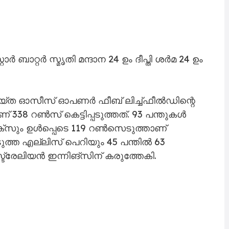
ബാറ്റർ സ്മൃതി മന്ദാന 24 ഉം ദീപ്തി ശർമ 24 ഉം
െയ്ത ഓസീസ് ഓപണർ ഫീബ് ലിച്ച്‌ഫീൽഡിന്റെ
338 റൺസ് കെട്ടിപ്പടുത്തത്. 93 പന്തുകൾ
 സിക്സും ഉൾപ്പെടെ 119 റൺസെടുത്താണ്
ുത്ത എല്ലിസ് പെറിയും 45 പന്തിൽ 63
്രേലിയൻ ഇന്നിങ്സിന് കരുത്തേകി.