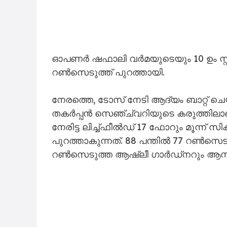
ഓപണർ ഷഫാലി വർമയുടെയും 10 ഉം സ്റ്റാർ 
റൺസെടുത്ത് പുറത്തായി.
നേരത്തെ, ടോസ് നേടി ആദ്യം ബാറ്റ് ച
തകർപ്പൻ സെഞ്ച്വറിയുടെ കരുത്തിലാണ് 
നേരിട്ട ലിച്ച്‌ഫീൽഡ് 17 ഫോറും മൂന്ന്
പുറത്താകുന്നത്. 88 പന്തിൽ 77 റൺസെട
റൺസെടുത്ത ആഷ്‌ലീ ഗാർഡ്‌നറും ആസ്ട