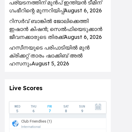
പര്യടനത്തിന് മുൻപ് ഇന്ത്യൻ ടീമിന്
ഗംഭീറിന്റെ മുന്നറിയിപ്പ്
August 6, 2026
റിസര്‍വ് ബാങ്കിൽ ജോലിക്കെത്തി
ഇഷാന്‍ കിഷന്‍; സെൽഫിയെടുക്കാൻ
ജീവനക്കാരുടെ തിരക്ക്
August 6, 2026
ഹസീനയുടെ പരിപാടിയിൽ മുൻ
ക്രിക്കറ്റ് താരം ഷാക്കിബ് അൽ
ഹസനും
August 5, 2026
Live Scores
WED
THU
FRI
SAT
SUN
5
6
7
8
9
Club Friendlies (1)
International