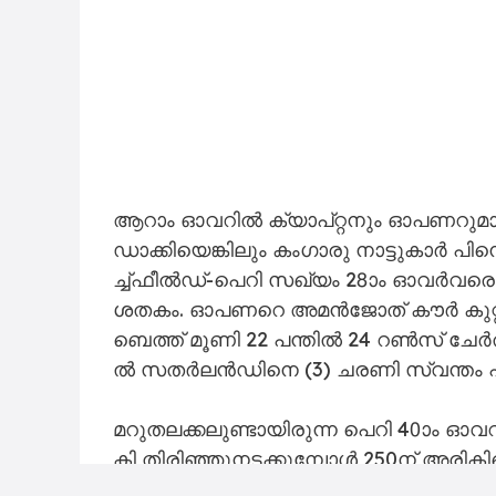
ആ​റാം ഓ​വ​റി​ൽ ക്യാ​പ്റ്റ​നും ഓ​പ​ണ​റു​മ
ഡാ​ക്കി​യെ​ങ്കി​ലും കം​ഗാ​രു നാ​ട്ടു​കാ​ർ പി​ന്ന
ച്ച്ഫീ​ൽ​ഡ്-​പെ​റി സ​ഖ്യം 28ാം ഓ​വ​ർ​വ​രെ തു​
ശ​ത​കം. ഓ​പ​ണ​റെ അ​മ​ൻ​ജോ​ത് കൗ​ർ കു​റ്റി​
ബെ​ത്ത് മൂ​ണി 22 പ​ന്തി​ൽ 24 റ​ൺ​സ് ചേ​ർ​ത്ത് 
ൽ സ​ത​ർ​ല​ൻ​ഡി​നെ (3) ച​ര​ണി സ്വ​ന്തം പ​ന്ത
മ​റു​ത​ല​ക്ക​ലു​ണ്ടാ​യി​രു​ന്ന പെ​റി 40ാം ഓ​വ​റി
കി തി​രി​ഞ്ഞു​ന​ട​ക്കു​മ്പോ​ൾ 250ന് ​അ​രി​കി​
(12) റ​ണ്ണൗ​ട്ടാ​യി. അ​വ​സാ​ന ഓ​വ​റു​ക​ളി​ൽ