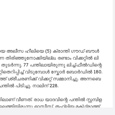
ാ​യ അ​ലീ​സ ഹീ​ലി​യെ (5) ക്രാ​ന്തി ഗൗ​ഡ് ബൗ​ൾ​
െ തി​രി​ഞ്ഞു​നോ​ക്കി​യി​ല്ല. ര​ണ്ടാം വി​ക്ക​റ്റി​ൽ ലി​
ട​ർ​ന്നു. 77 പ​ന്തി​ലാ​യി​രു​ന്നു ലി​ച്ച്ഫീ​ൽ​ഡി​ന്റെ
തെ​റി​പ്പി​ച്ച് വി​ടു​മ്പോ​ൾ സ്കോ​ർ ബോ​ർ​ഡി​ൽ 180.
ശ്രീ​ച​ര​ണി​ക്ക് വി​ക്ക​റ്റ് സ​മ്മാ​നി​ച്ചു. അ​ന്ന​ബെ​
ി​ൽ പി​ടി​ച്ചു. നാ​ലി​ന് 228.
​ലാ​ണ് വീ​ണ​ത്. രാ​ധ യാ​ദ​വി​ന്റെ പ​ന്തി​ൽ സ്റ്റ​മ്പി​ള​
ലെ​ത്തി​യി​രു​ന്നു ഓ​സീ​സ്. ത​ഹ്‌​ലി​യ മ​ക്ഗ്രാ​ത്ത്
 ആ​ഞ്ഞ​ടി​ച്ച ഗാ​ർ​ഡ്ന​റാ​ണ് സ്കോ​ർ 300 ക​ട​ത്തി​യ​