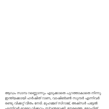
ആഡം സാമ്പ റണ്ണൊന്നും എടുക്കാതെ പുറത്താകാതെ നിന്നു.
ഇന്ത്യക്കായി ഹർഷിത് റാണ, വാഷിങ്ടൺ സുന്ദർ എന്നിവർ
രണ്ടു വിക്കറ്റ് വീതം നേടി. മുഹമ്മദ് സിറാജ്, അക്സർ പട്ടേൽ
എന്നിവർ ഓരോ വിക്കറ്റും സ്വന്തമാക്കി. നേരത്തെ, രോഹിത്