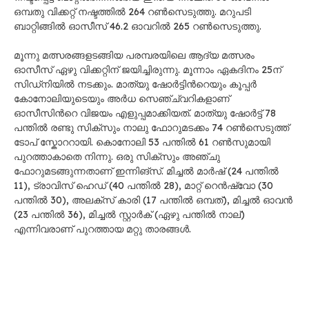
ഒമ്പതു വിക്കറ്റ് നഷ്ടത്തിൽ 264 റൺസെടുത്തു. മറുപടി
ബാറ്റിങ്ങിൽ ഓസീസ് 46.2 ഓവറിൽ 265 റൺസെടുത്തു.
മൂന്നു മത്സരങ്ങളടങ്ങിയ പരമ്പരയിലെ ആദ്യ മത്സരം
ഓസീസ് ഏഴു വിക്കറ്റിന് ജയിച്ചിരുന്നു. മൂന്നാം ഏകദിനം 25ന്
സിഡ്നിയിൽ നടക്കും. മാത്യു ഷോർട്ടിന്‍റെയും കൂപ്പർ
കോനോലിയുടെയും അർധ സെഞ്ച്വറികളാണ്
ഓസീസിന്‍റെ വിജയം എളുപ്പമാക്കിയത്. മാത്യു ഷോർട്ട് 78
പന്തിൽ രണ്ടു സിക്സും നാലു ഫോറുമടക്കം 74 റൺസെടുത്ത്
ടോപ് സ്കോററായി. കൊനോലി 53 പന്തിൽ 61 റൺസുമായി
പുറത്താകാതെ നിന്നു. ഒരു സിക്സും അഞ്ചു
ഫോറുമടങ്ങുന്നതാണ് ഇന്നിങ്സ്. മിച്ചൽ മാർഷ് (24 പന്തിൽ
11), ട്രാവിസ് ഹെഡ് (40 പന്തിൽ 28), മാറ്റ് റെൻഷ്വോ (30
പന്തിൽ 30), അലക്സ് കാരി (17 പന്തിൽ ഒമ്പത്), മിച്ചൽ ഓവൻ
(23 പന്തിൽ 36), മിച്ചൽ സ്റ്റാർക് (ഏഴു പന്തിൽ നാല്)
എന്നിവരാണ് പുറത്തായ മറ്റു താരങ്ങൾ.