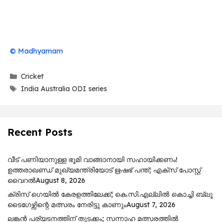
© Madhyamam
Categories
Cricket
Tags
India Australia ODI series
Recent Posts
വീട് പണിയാനുള്ള ഭൂമി വാങ്ങാനായി സഹായിക്കണം!
ഉത്തരാഖണ്ഡ് മുഖ്യമന്ത്രിയോട് ഋഷഭ് പന്ത്; എക്സ് പോസ്റ്റ്
വൈറൽ
August 8, 2026
ക്രിസ് ഗെയിൽ കേരളത്തിലേക്ക്; കെ.സി.എല്ലിൽ കൊച്ചി ബ്ലൂ
ടൈഗേഴ്സിന്റെ മത്സരം നേരിട്ടു കാണും
August 7, 2026
ലങ്കൻ പര്യടനത്തിന് തുടക്കം; സന്നാഹ മത്സരത്തിൽ