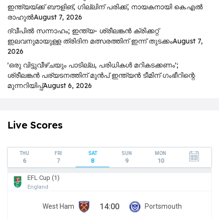
ഇന്ത്യയ്ക്ക് ബൗളിങ്, ഗില്ലിന് പരിക്ക്, നായകനായി കെ.എൽ
രാഹുൽ
August 7, 2026
ദ്വീപിൽ സന്നാഹം; ഇന്ത്യ- ശ്രീലങ്കൻ ക്രിക്കറ്റ്
ഇലവനുമായുള്ള ത്രിദിന മത്സരത്തിന് ഇന്ന് തുടക്കം
August 7,
2026
'ഒരു വിട്ടുവീഴ്ചയും പാടില്ല, പരിധികൾ മറികടക്കണം';
ശ്രീലങ്കൻ പര്യടനത്തിന് മുൻപ് ഇന്ത്യൻ ടീമിന് ഗംഭീറിന്റെ
മുന്നറിയിപ്പ്
August 6, 2026
Live Scores
THU
FRI
SAT
SUN
MON
6
7
8
9
10
EFL Cup (1)
England
14:00
West Ham
Portsmouth