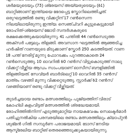
ശർമയുടെയും (73) ശ്രേയസ് അയ്യരുടെയും (61)
ബാറ്റിങ്ങാണ് ഇന്ത്യയെ ഭേദപ്പെട്ട സ്കോറിലെത്തിച്ചത്.
ഒരുഘട്ടത്തിൽ രണ്ടു വിക്കറ്റിന് 17 റൺസെന്ന
നിലയിലായിരുന്നു ഇന്ത്യ. സെഞ്ച്വറി കൂട്ടുകെട്ടുമായി
രോഹിത്-ശ്രേയസ് ജോടി സന്ദർശകരുടെ
രക്ഷക്കെത്തുകയായിരുന്നു. 41 പന്തിൽ 44 റൺസെടുത്ത
അക്സർ പട്ടേലും തിളങ്ങി. അവസാന ഘട്ടത്തിൽ ആഞ്ഞടിച്ച
ഹർഷിത് റാണയുടെ മിടുക്കാണ് സ്കോർ 250 കടത്തിയത്. റാണ
18 പന്ത് നേരിട്ട് മൂന്നു ഫോറടക്കം പുറത്താകാതെ 24
റൺസെടുത്തു. 10 ഓവറിൽ 60 റൺസ് വിട്ടുകൊടുത്ത് നാലു
വിക്കറ്റ് വീഴ്ത്തിയ ആഡം സാംപയാണ് ഓസീസ് ബൗളിങ്ങിൽ
തിളങ്ങിയത്. സേവ്യർ ബാർട്ലെറ്റ് 10 ഓവറിൽ 35 റൺസ്
മാത്രം വഴങ്ങി മൂന്നു വിക്കറ്റെടുത്തു. സ്റ്റാർക്ക് 62 റൺസ്
വഴങ്ങിയാണ് രണ്ടു വിക്കറ്റ് വീഴ്ത്തിയത്.
തുടർച്ചയായ രണ്ടാം മത്സരത്തിലും പൂജ്യത്തിന് വിരാട്
കോഹ്‍ലി കളംവിട്ടത് മത്സരത്തിൽ ശ്രദ്ധേയമായി.
രോഹിത്തിൽനിന്ന് എടുത്തുമാറ്റിയ നായകവേഷം സെലക്ടർമാർ
പതിച്ചുനൽകിയ പരമ്പരയിലെ രണ്ടാം മത്സരത്തിലും ക്യാപ്റ്റൻ
ശുഭ്മൻ ഗിൽ സമ്പൂർണ പരാജയമായി. ടോസ് നേടിയ
ആസ്ട്രേലിയ ബാറ്റിങ് തെരഞ്ഞെടുക്കുകയായിരുന്നു.