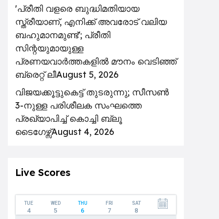
'പ്രീതി വളരെ ബുദ്ധിമതിയായ
സ്ത്രീയാണ്, എനിക്ക് അവരോട് വലിയ
ബഹുമാനമുണ്ട്'; പ്രീതി
സിന്റയുമായുള്ള
പ്രണയവാർത്തകളിൽ മൗനം വെടിഞ്ഞ്
ബ്രെറ്റ് ലീ
August 5, 2026
വിജയക്കൂട്ടുകെട്ട് തുടരുന്നു; സീസൺ
3-നുള്ള പരിശീലക സംഘത്തെ
പ്രഖ്യാപിച്ച് കൊച്ചി ബ്ലൂ
ടൈഗേഴ്സ്
August 4, 2026
Live Scores
TUE
WED
THU
FRI
SAT
4
5
6
7
8