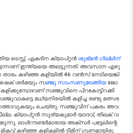
്തി​യ ടെ​സ്റ്റ്, ഏ​ക​ദി​ന ക്യാ​പ്റ്റ​​ൻ
ശു​ഭ്മ​ൻ ഗി​ല്ലി​ന്
്ല എന്നാണ് ഇന്ത്യയെ അലട്ടുന്നത്. അ​വ​സാ​ന ഏ​ഴു
താ​രം ക​ഴി​ഞ്ഞ ക​ളി​യി​ൽ 46 റ​ൺ​സ് നേ​ടി​യെ​ങ്കി​
ഭി​ഷേ​ക് ശ​ർ​മ​യും സ
​ഞ്ജു സാം​സ​ണു​മ​ട​ങ്ങി​യ
ജോ​
​ളി​ക്കു​മ്പോ​ഴാ​ണ് സ​ഞ്ജു​വി​നെ പി​റ​കോ​ട്ടി​റ​ക്കി
ജു​വാ​ക​ട്ടെ മ​ധ്യ​നി​ര​യി​ൽ ക​ളി​ച്ച ര​ണ്ടു മ​ത്സ​ര​
​റ​ത്താ​വു​ക​യും ചെ​യ്തു. സ​ഞ്ജു​വി​ന് പ​ക​രം അ​വ​
്ടി​ല്ല. ക്യാ​പ്റ്റ​ൻ സൂ​ര്യ​കു​മാ​ർ യാ​ദ​വ്, തി​ല​ക് വ​
്കു​ന്നു. ഓ​ൾ​റൗ​ണ്ട​ർ​മാ​രാ​യ അ​ക്സ​ർ പ​ട്ടേ​ലി​ന്റെ​
മി​ക​വ് ക​ഴി​ഞ്ഞ ക​ളി​ക​ളി​ൽ ടീ​മി​ന് ഗു​ണ​മാ​യി​രു​