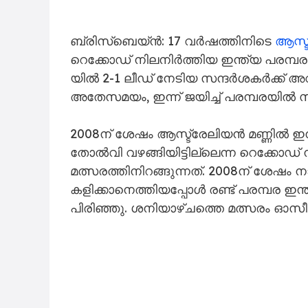
ബ്രി​സ്ബെ​യ്ൻ: 17 വ​ർ​ഷ​ത്തി​നി​ടെ
ആ​സ്ട
റെ​ക്കോ​ഡ് നി​ല​നി​ർ​ത്തി​യ ഇ​ന്ത്യ പ​ര​മ്പ​ര പ
യി​ൽ 2-1 ലീ​ഡ് നേ​ടി​യ സ​ന്ദ​ർ​ശ​ക​ർ​ക്ക് അ​
അ​തേ​സ​മ​യം, ഇ​ന്ന് ജ​യി​ച്ച് പ​ര​മ്പ​ര​യി​ൽ 
2008ന് ശേഷം ആസ്ട്രേലിയൻ മണ്ണിൽ ഇന്
തോൽവി വഴങ്ങിയിട്ടില്ലെന്ന റെക്കോഡ
മത്സരത്തിനിറങ്ങുന്നത്. 2008ന് ശേഷ
കളിക്കാനെത്തിയപ്പോൾ രണ്ട് പരമ്പര ഇന
പിരിഞ്ഞു. ശനിയാഴ്ചത്തെ മത്സരം ഓസീസ്