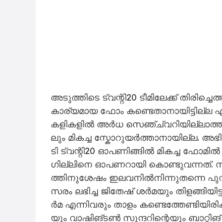
അ​ടു​ത്തി​ടെ ട്വ​ന്റി20 ടീ​മി​ലേ​ക്ക് തി​രി​ച്ചെ​ത
കാ​ര്യ​മാ​യ ഫോം ​ക​ണ്ടെ​താ​നാ​യി​ട്ടി​ല
ക​ളി​ക​ളി​ൽ അ​ർ​ധ സെ​ഞ്ച്വ​റി​യി​ല്ലാ​ത്ത 
ലും മി​ക​ച്ച സ്കോ​റു​യ​ർ​ത്താ​നാ​യി​ല്ല. അ​
ടി ട്വ​ന്റി20 ഓ​പ​ണി​ങ്ങി​ൽ മി​ക​ച്ച ഫോ​മി​ൽ ക
ഗി​ല്ലി​നെ ഓ​പ​ണ​റാ​യി കൊ​ണ്ടു​വ​ന്ന​ത്. സ​ഞ്
ത്തി​നു​ശേ​ഷം ഇ​ല​വ​നി​ൽ​നി​ന്നു​ത​ന്നെ പു
സ​രം ല​ഭി​ച്ച ജി​തേ​ഷ് ശ​ർ​മ​യും തി​ള​ങ്ങി​യി​ട
ർ​മ എ​ന്നി​വ​രും താ​ളം ക​ണ്ടെ​ത്തേ​ണ്ടി​യി​രി​ക
യും വാ​ഷി​ങ്ട​ൺ സു​ന്ദ​റി​ന്റെ​യും ബാ​റ്റി​ങ് 