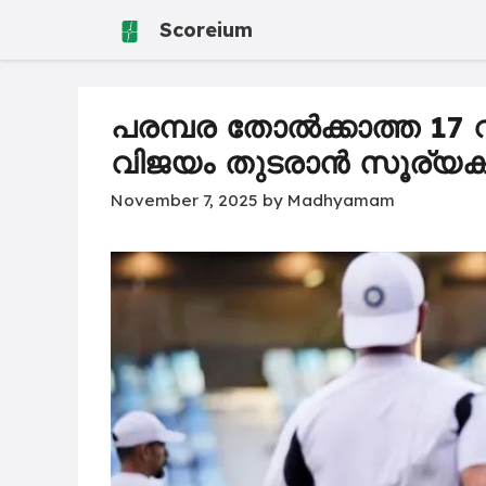
Skip
Scoreium
to
content
പരമ്പര തോൽക്കാത്ത 17
വിജയം തുടരാൻ സൂര്യക
November 7, 2025
by
Madhyamam