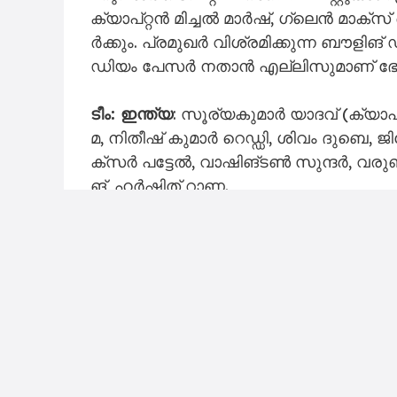
ക്യാ​പ്റ്റ​ൻ മി​ച്ച​ൽ മാ​ർ​ഷ്, ഗ്ലെ​ൻ മാ​ക്
ർ​ക്കും. പ്ര​മു​ഖ​ർ വി​ശ്ര​മി​ക്കു​ന്ന ബൗ​ളി​ങ
ഡി​യം പേ​സ​ർ ന​താ​ൻ എ​ല്ലി​സു​മാ​ണ് ഭേ​ദ​പ്പ
ടീം: ​ഇ​ന്ത്യ
: സൂ​ര്യ​കു​മാ​ർ യാ​ദ​വ് (ക്യാ​പ്
മ, നി​തീ​ഷ് കു​മാ​ർ റെ​ഡ്ഡി, ശി​വം ദു​ബെ, ജ
ക്സ​ർ പ​ട്ടേ​ൽ, വാ​ഷി​ങ്ട​ൺ സു​ന്ദ​ർ, വ​രു​
ങ്, ഹ​ർ​ഷി​ത് റാ​ണ.
ആ​സ്ട്രേ​ലി​യ:
മി​ച്ച​ൽ മാ​ർ​ഷ് (ക്യാ​പ്റ്റ​
പ്, മി​ച്ച​ൽ ഓ​വ​ൻ, ഗ്ലെ​ൺ മാ​ക്സ് വെ​ൽ, മാ
സാം​പ, മ​ഹ്‍ലി ബി​യേ​ഡ്മാ​ൻ, ബെ​ൻ ഡ്വ​ർ​ഷ