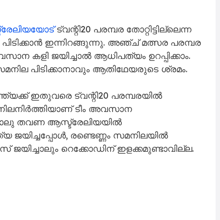
്രേ​ലി​യ​യോ​ട്
ട്വ​ന്റി20 പ​ര​മ്പ​ര തോ​റ്റി​ട്ടി​ല്ലെ​ന്ന
ി​ടി​ക്കാ​ൻ ഇ​ന്നി​റ​ങ്ങു​ന്നു. അ​ഞ്ച് മ​ത്സ​ര പ​ര​മ്പ​ര​
വ​സാ​ന ക​ളി ജ​യി​ച്ചാ​ൽ ആ​ധി​പ​ത്യം ഉ​റ​പ്പി​ക്കാം.
സ​മ​നി​ല പി​ടി​ക്കാ​നാ​വും ആ​തി​ഥേ​യ​രു​ടെ ശ്ര​മം.
ത്യക്ക് ഇതുവരെ ട്വന്റി20 പരമ്പരയിൽ
് നിലനിർത്തിയാണ് ടീം അവസാന
ം നാലു തവണ ആസ്ട്രേലിയയിൽ
്ത്യ ജയിച്ചപ്പോൾ, രണ്ടെണ്ണം സമനിലയിൽ
 ജയിച്ചാലും റെക്കോഡിന് ഇളക്കമുണ്ടാവില്ല.