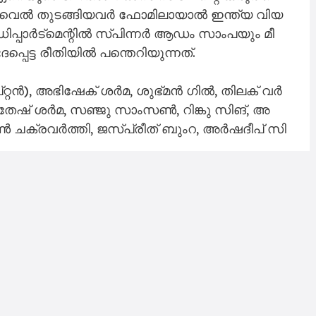
സ് വെ​ൽ തു​ട​ങ്ങി​യ​വ​ർ ഫോ​മി​ലാ​യാ​ൽ ഇ​ന്ത്യ വി​യ​
് ഡി​പ്പാ​ർ​ട്മെ​ന്റി​ൽ സ്പി​ന്ന​ർ ആ​ഡം സാം​പ​യും മീ​
െ​ട്ട രീ​തി​യി​ൽ പ​ന്തെ​റി​യു​ന്ന​ത്.
റ്റ​ൻ), അ​ഭി​​ഷേ​ക് ശ​ർ​മ, ശു​ഭ്മ​ൻ ഗി​ൽ, തി​ല​ക് വ​ർ​
ി​തേ​ഷ് ശ​ർ​മ, സ​ഞ്ജു സാം​സ​ൺ, റി​ങ്കു സി​ങ്, അ​
ൺ ച​ക്ര​വ​ർ​ത്തി, ജ​സ്പ്രീ​ത് ബും​റ, അ​ർ​ഷ​ദീ​പ് സി​
ൻ), മാ​ത്യു ഷോ​ർ​ട്ട്, ജോ​ഷ് ഇം​ഗ്ലി​സ്, ജോ​ഷ് ഫി​ലി​
​ർ​ക​സ് സ്റ്റോ​യ്നി​സ്, മാ​റ്റ് കു​നെ​മ​ൻ, ആ​ഡം
ൂ​യി​സ്, സേ​വി​യ​ർ ബാ​ർ​ല​റ്റ്, ന​താ​ൻ എ​ല്ലി​സ്.