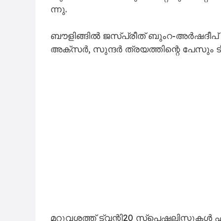
ന്നു.
ബൗ​ളി​ങ്ങി​ൽ ജ​സ്പ്രീ​ത് ബും​റ-​അ​ർ​ഷ​ദീ​പ
അ​ക്സ​ർ, സു​ന്ദ​ർ ത്ര​യ​ത്തി​​ന്റെ പേ​സും ടീ​മി
മ​റു​വ​ശ​ത്ത് ട്വ​ന്റി20 സ്​​പെ​ഷ​ലി​സ്റ്റു​ക​ൾ