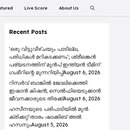
atured
Live Score
About Us
Recent Posts
'ഒരു വിട്ടുവീഴ്ചയും പാടില്ല,
പരിധികൾ മറികടക്കണം'; ശ്രീലങ്കൻ
പര്യടനത്തിന് മുൻപ് ഇന്ത്യൻ ടീമിന്
ഗംഭീറിന്റെ മുന്നറിയിപ്പ്
August 6, 2026
റിസര്‍വ് ബാങ്കിൽ ജോലിക്കെത്തി
ഇഷാന്‍ കിഷന്‍; സെൽഫിയെടുക്കാൻ
ജീവനക്കാരുടെ തിരക്ക്
August 6, 2026
ഹസീനയുടെ പരിപാടിയിൽ മുൻ
ക്രിക്കറ്റ് താരം ഷാക്കിബ് അൽ
ഹസനും
August 5, 2026