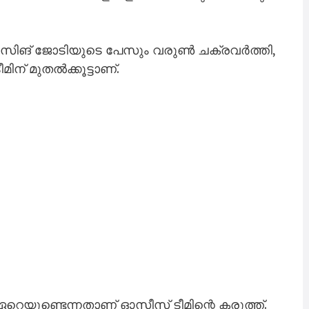
് സി​ങ് ജോ​ടി​യു​ടെ ​പേ​സും വ​രു​ൺ ച​ക്ര​വ​ർ​ത്തി,
​ന് മു​ത​ൽ​ക്കൂ​ട്ടാ​ണ്.
 ഏ​റെ​യു​ണ്ടെ​ന്ന​താ​ണ് ഓ​സീ​സ് ടീ​മി​ന്റെ ക​രു​ത്ത്.