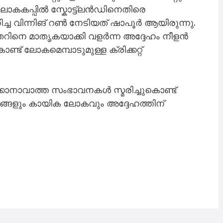
ന ലോകകപ്പിൽ സ്കോട്ട്‌ലൻഡിനെതിരെ
ച്ച വിന്നിങ് റൺ നേടിയത് ഷാപൂർ ആയിരുന്നു.
െ മാതൃകയാക്കി വളർന്ന അദ്ദേഹം നീളൻ
ട് ലോകമെമ്പാടുമുള്ള ക്രിക്കറ്റ്
്കാനാവാത്ത സംഭാവനകൾ സ്മരിച്ചുകൊണ്ട്
്ങളും കായിക ലോകവും അദ്ദേഹത്തിന്