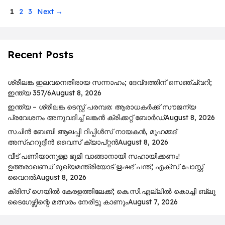
Page
Page
Page
1
2
3
Next
→
Recent Posts
ശ്രീലങ്ക ഇലവനെതിരായ സന്നാഹം; ദേവ്ദത്തിന് സെഞ്ച്വറി;
ഇന്ത്യ 357/6
August 8, 2026
ഇന്ത്യ – ശ്രീലങ്ക ടെസ്റ്റ് പരമ്പര: ആരാധകർക്ക് സൗജന്യ
പ്രവേശനം അനുവദിച്ച് ലങ്കൻ ക്രിക്കറ്റ് ബോർഡ്
August 8, 2026
സചിൻ ബേബി ആലപ്പി റിപ്പിൾസ് നായകൻ, മുഹമ്മദ്
അസ്ഹറുദ്ദീൻ വൈസ് ക്യാപ്റ്റൻ
August 8, 2026
വീട് പണിയാനുള്ള ഭൂമി വാങ്ങാനായി സഹായിക്കണം!
ഉത്തരാഖണ്ഡ് മുഖ്യമന്ത്രിയോട് ഋഷഭ് പന്ത്; എക്സ് പോസ്റ്റ്
വൈറൽ
August 8, 2026
ക്രിസ് ഗെയിൽ കേരളത്തിലേക്ക്; കെ.സി.എല്ലിൽ കൊച്ചി ബ്ലൂ
ടൈഗേഴ്സിന്റെ മത്സരം നേരിട്ടു കാണും
August 7, 2026