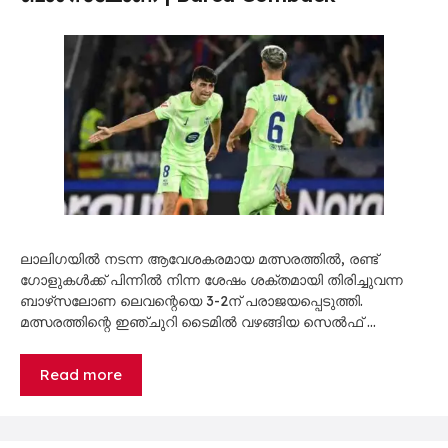
ലാലിഗയിൽ നടന്ന ആവേശകരമായ മത്സരത്തിൽ, രണ്ട്
ഗോളുകൾക്ക് പിന്നിൽ നിന്ന ശേഷം ശക്തമായി തിരിച്ചുവന്ന
ബാഴ്‌സലോണ ലെവന്റെയെ 3-2ന് പരാജയപ്പെടുത്തി.
മത്സരത്തിന്റെ ഇഞ്ചുറി ടൈമിൽ വഴങ്ങിയ സെൽഫ് …
Read more