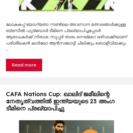
ലോകകപ്പ് യോഗ്യതാ റൗണ്ടിലെ അവസാന മത്സരങ്ങൾക്കുള്ള
ബ്രസീൽ ഫുട്ബോൾ ടീമിനെ പ്രഖ്യാപിച്ചപ്പോൾ
ആരാധകർക്ക് നിരാശ. സൂപ്പർ താരം നെയ്മറെ ഒഴിവാക്കിയാണ്
പരിശീലകൻ കാർലോ ആൻസലോട്ടി ചിലിക്കും ബൊളീവിയക്കും
…
Read more
CAFA Nations Cup: ഖാലിദ് ജമീലിന്റെ
നേതൃത്വത്തിൽ ഇന്ത്യയുടെ 23 അംഗ
ടീമിനെ പ്രഖ്യാപിച്ചു