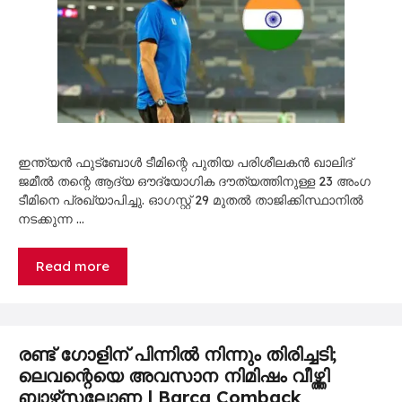
ഇന്ത്യൻ ഫുട്ബോൾ ടീമിന്റെ പുതിയ പരിശീലകൻ ഖാലിദ്
ജമീൽ തന്റെ ആദ്യ ഔദ്യോഗിക ദൗത്യത്തിനുള്ള 23 അംഗ
ടീമിനെ പ്രഖ്യാപിച്ചു. ഓഗസ്റ്റ് 29 മുതൽ താജിക്കിസ്ഥാനിൽ
നടക്കുന്ന …
Read more
രണ്ട് ഗോളിന് പിന്നിൽ നിന്നും തിരിച്ചടി;
ലെവന്റെയെ അവസാന നിമിഷം വീഴ്ത്തി
ബാഴ്‌സലോണ | Barca Comback