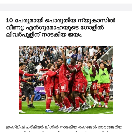
10 പേരുമായി പൊരുതിയ ന്യൂകാസിൽ
വീണു; എൻഗുമോഹയുടെ ഗോളിൽ
ലിവർപൂളിന് നാടകീയ ജയം.
ഇംഗ്ലീഷ് പ്രീമിയർ ലീഗിൽ നാടകീയ രംഗങ്ങൾ അരങ്ങേറിയ