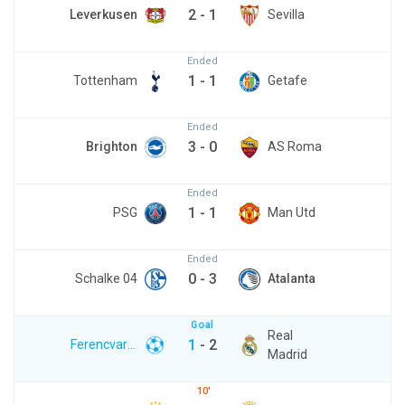
2
-
1
Leverkusen
Sevilla
Ended
1
-
1
Tottenham
Getafe
Ended
3
-
0
Brighton
AS Roma
Ended
1
-
1
PSG
Man Utd
Ended
0
-
3
Schalke 04
Atalanta
Goal
Real
1
-
2
Ferencvaros
Madrid
10