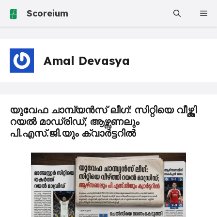
Skip
Scoreium
Me
to
content
Amal Devasya
യുവേഫ ചാമ്പ്യൻസ് ലീഗ്: സിറ്റിയെ വീഴ്ത്തി
റയൽ മാഡ്രിഡ്‌; ആഴ്സണലും
പി.എസ്.ജി.യും ക്വാർട്ടറിൽ