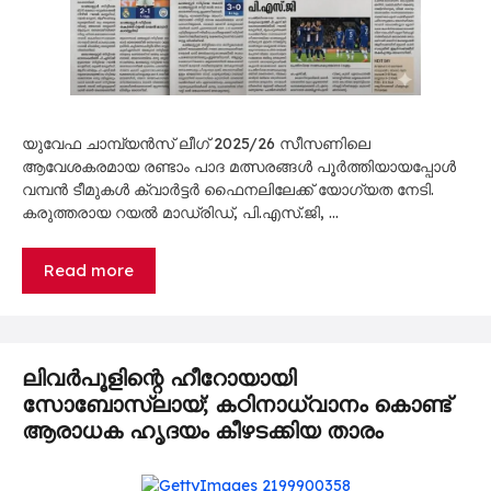
യുവേഫ ചാമ്പ്യൻസ് ലീഗ് 2025/26 സീസണിലെ
ആവേശകരമായ രണ്ടാം പാദ മത്സരങ്ങൾ പൂർത്തിയായപ്പോൾ
വമ്പൻ ടീമുകൾ ക്വാർട്ടർ ഫൈനലിലേക്ക് യോഗ്യത നേടി.
കരുത്തരായ റയൽ മാഡ്രിഡ്, പി.എസ്.ജി, …
Read more
ലിവർപൂളിന്റെ ഹീറോയായി
സോബോസ്ലായ്; കഠിനാധ്വാനം കൊണ്ട്
ആരാധക ഹൃദയം കീഴടക്കിയ താരം