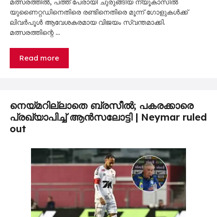
മത്സരത്തിൽ, പത്ത് പേരായി ചുരുങ്ങിയ ന്യൂകാസിൽ
യുണൈറ്റഡിനെതിരെ രണ്ടിനെതിരെ മൂന്ന് ഗോളുകൾക്ക്
ലിവർപൂൾ ആവേശകരമായ വിജയം സ്വന്തമാക്കി.
മത്സരത്തിന്റെ …
Read more
നെയ്മറില്ലാതെ ബ്രസീൽ; പകരക്കാരെ
പ്രഖ്യാപിച്ച് ആൻസലോട്ടി | Neymar ruled
out