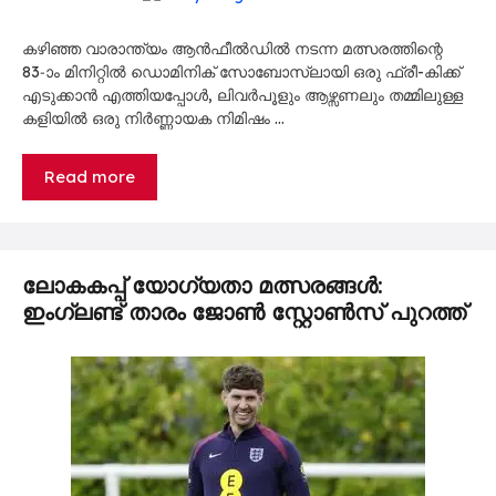
കഴിഞ്ഞ വാരാന്ത്യം ആൻഫീൽഡിൽ നടന്ന മത്സരത്തിന്റെ
83-ാം മിനിറ്റിൽ ഡൊമിനിക് സോബോസ്ലായി ഒരു ഫ്രീ-കിക്ക്
എടുക്കാൻ എത്തിയപ്പോൾ, ലിവർപൂളും ആഴ്സണലും തമ്മിലുള്ള
കളിയിൽ ഒരു നിർണ്ണായക നിമിഷം …
Read more
ലോകകപ്പ് യോഗ്യതാ മത്സരങ്ങൾ:
ഇംഗ്ലണ്ട് താരം ജോൺ സ്റ്റോൺസ് പുറത്ത്