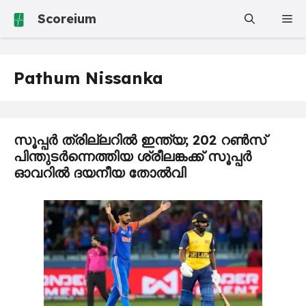
Skip
Scoreium
Me
to
content
Pathum Nissanka
സൂപ്പർ ത്രില്ലറിൽ ഇന്ത്യ; 202 റൺസ്
പിന്തുടർ​ന്നെത്തിയ ശ്രീലങ്കക്ക് സൂപ്പർ
ഓവറിൽ ദയനീയ തോൽവി