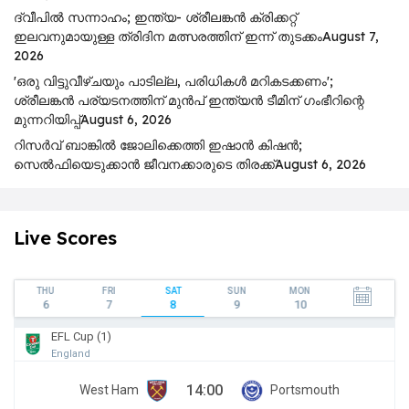
ദ്വീപിൽ സന്നാഹം; ഇന്ത്യ- ശ്രീലങ്കൻ ക്രിക്കറ്റ്
ഇലവനുമായുള്ള ത്രിദിന മത്സരത്തിന് ഇന്ന് തുടക്കം
August 7,
2026
'ഒരു വിട്ടുവീഴ്ചയും പാടില്ല, പരിധികൾ മറികടക്കണം';
ശ്രീലങ്കൻ പര്യടനത്തിന് മുൻപ് ഇന്ത്യൻ ടീമിന് ഗംഭീറിന്റെ
മുന്നറിയിപ്പ്
August 6, 2026
റിസര്‍വ് ബാങ്കിൽ ജോലിക്കെത്തി ഇഷാന്‍ കിഷന്‍;
സെൽഫിയെടുക്കാൻ ജീവനക്കാരുടെ തിരക്ക്
August 6, 2026
Live Scores
THU
FRI
SAT
SUN
MON
6
7
8
9
10
EFL Cup (1)
England
14:00
West Ham
Portsmouth