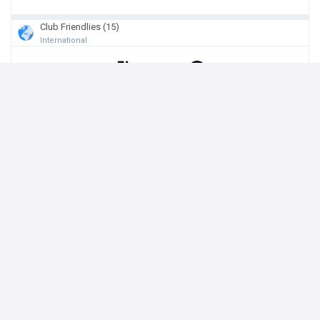
Club Friendlies (15)
International
11:00
Juventus
Inter
12:00
Chelsea
AC Milan
13:30
Leverkusen
Sevilla
14:00
Tottenham
Getafe
14:00
Brighton
AS Roma