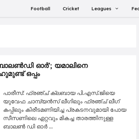
Football
Cricket
Leagues
Fe
ാലൺഡി ഓർ’​; യമാലിനെ
ുണ്ട് ഒപ്പം
പാരീസ്: ഫ്രഞ്ച് ക്ലബായ പി.എസ്.ജിയെ
യുവേഫ ചാമ്പ്യൻസ് ലീഗിലും ഫ്രഞ്ച് ലീഗ്
കപ്പിലും കിരീടമണിയിച്ച പ്രകടനവുമായി പോയ
സീസണിലെ ഏറ്റവും മികച്ച താരത്തിനുള്ള
ബാലൺ ഡി ഓർ …