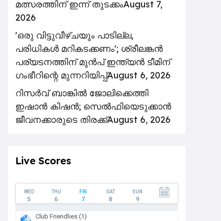
മത്സരത്തിന് ഇന്ന് തുടക്കം
August 7,
2026
'ഒരു വിട്ടുവീഴ്ചയും പാടില്ല,
പരിധികൾ മറികടക്കണം'; ശ്രീലങ്കൻ
പര്യടനത്തിന് മുൻപ് ഇന്ത്യൻ ടീമിന്
ഗംഭീറിന്റെ മുന്നറിയിപ്പ്
August 6, 2026
റിസര്‍വ് ബാങ്കിൽ ജോലിക്കെത്തി
ഇഷാന്‍ കിഷന്‍; സെൽഫിയെടുക്കാൻ
ജീവനക്കാരുടെ തിരക്ക്
August 6, 2026
Live Scores
WED
THU
FRI
SAT
SUN
5
6
7
8
9
Club Friendlies (1)