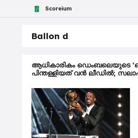
Skip
Scoreium
to
content
Ballon d
ആധികാരികം ഡെംബലെയുടെ ‘ബ
പിന്തള്ളിയത് വൻ ലീഡിൽ; സലാഹുമ