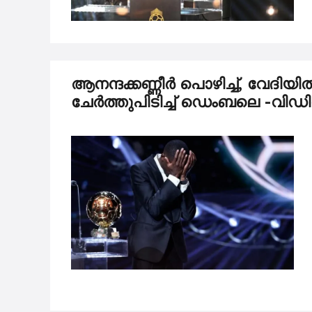
ആനന്ദക്കണ്ണീർ പൊഴിച്ച്, വേദി
ചേർത്തുപിടിച്ച് ഡെംബലെ -വി