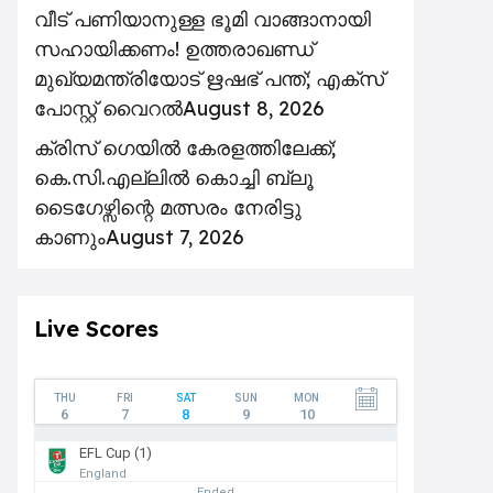
വീട് പണിയാനുള്ള ഭൂമി വാങ്ങാനായി
സഹായിക്കണം! ഉത്തരാഖണ്ഡ്
മുഖ്യമന്ത്രിയോട് ഋഷഭ് പന്ത്; എക്സ്
പോസ്റ്റ് വൈറൽ
August 8, 2026
ക്രിസ് ഗെയിൽ കേരളത്തിലേക്ക്;
കെ.സി.എല്ലിൽ കൊച്ചി ബ്ലൂ
ടൈഗേഴ്സിന്റെ മത്സരം നേരിട്ടു
കാണും
August 7, 2026
Live Scores
THU
FRI
SAT
SUN
MON
6
7
8
9
10
EFL Cup (1)
England
Ended