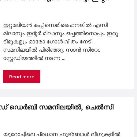
ഇറ്റാലിയൻ കപ്പ് സെമിഫൈനലിൽ എസി
മിലാനും ഇന്റർ മിലാനും ഒപ്പത്തിനൊപ്പം. ഇരു
ടീമുകളും ഓരോ ഗോൾ വീതം നേടി
സമനിലയിൽ പിരിഞ്ഞു. സാൻ സിറോ
സ്റ്റേഡിയത്തിൽ നടന്ന …
Read more
ിഡ് ഡെർബി സമനിലയിൽ, ചെൽസി
യൂറോപ്പിലെ പ്രധാന ഫുട്ബോൾ ലീഗുകളിൽ