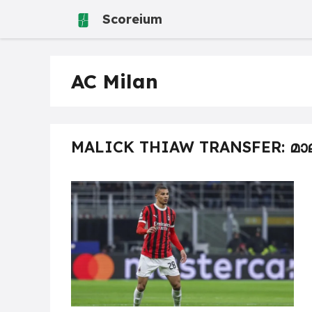
Skip
Scoreium
to
content
AC Milan
MALICK THIAW TRANSFER: മാ