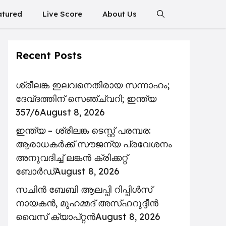
atured
Live Score
About Us
Recent Posts
ശ്രീലങ്ക ഇലവനെതിരായ സന്നാഹം;
ദേവ്ദത്തിന് സെഞ്ച്വറി; ഇന്ത്യ
357/6
August 8, 2026
ഇന്ത്യ – ശ്രീലങ്ക ടെസ്റ്റ് പരമ്പര:
ആരാധകർക്ക് സൗജന്യ പ്രവേശനം
അനുവദിച്ച് ലങ്കൻ ക്രിക്കറ്റ്
ബോർഡ്
August 8, 2026
സചിൻ ബേബി ആലപ്പി റിപ്പിൾസ്
നായകൻ, മുഹമ്മദ് അസ്ഹറുദ്ദീൻ
വൈസ് ക്യാപ്റ്റൻ
August 8, 2026