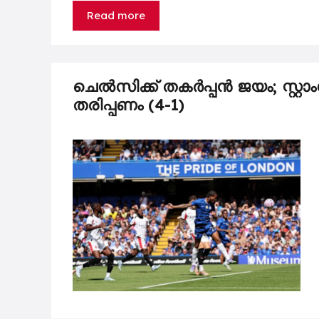
Read more
ചെൽസിക്ക് തകർപ്പൻ ജയം; സ്റ
തരിപ്പണം (4-1)