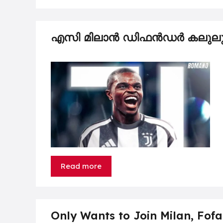
എസി മിലാൻ ഡിഫൻഡർ കലുലു യു
Read more
Only Wants to Join Milan, Fof