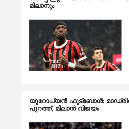
മിലാനും
യൂറോപ്യൻ ഫുട്ബോൾ: മാഡ്ര
പുറത്ത്, മിലാൻ വിജയം