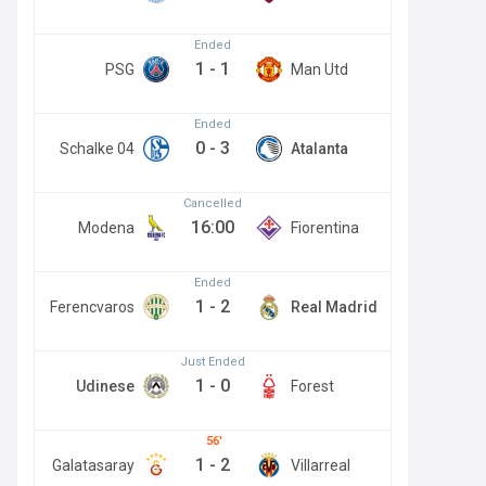
Ended
1
-
1
PSG
Man Utd
Ended
0
-
3
Schalke 04
Atalanta
Cancelled
16:00
Modena
Fiorentina
Ended
1
-
2
Ferencvaros
Real Madrid
Just Ended
1
-
0
Udinese
Forest
56
1
-
2
Galatasaray
Villarreal