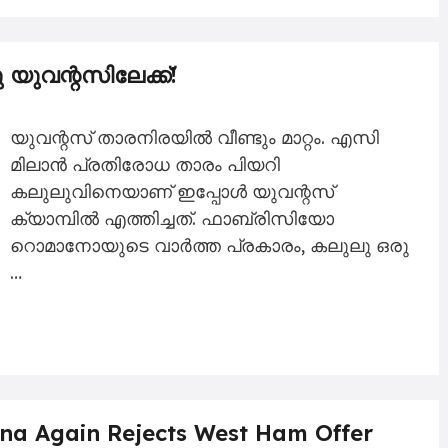
വന്റസിലേക്ക്!
യുവന്റസ് താരനിരയിൽ വീണ്ടും മാറ്റം. എസി
മിലാൻ പ്രതിരോധ താരം പിയറി
കലുലുവിനെയാണ് ഇപ്പോൾ യുവന്റസ്
ക്യാമ്പിൽ എത്തിച്ചത്. ഫാബ്രിസിയോ
റൊമാനോയുടെ വാർത്ത പ്രകാരം, കലുലു ഒരു
…
ana Again Rejects West Ham Offer