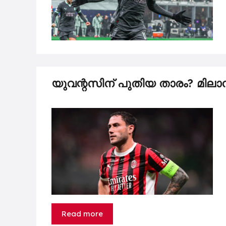
യുവന്റസിന് പുതിയ താരം? മിലാനി
Read more