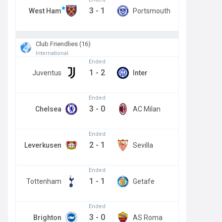
3
-
1
West Ham
Portsmouth
Club Friendlies (16)
International
Ended
1
-
2
Juventus
Inter
Ended
3
-
0
Chelsea
AC Milan
Ended
2
-
1
Leverkusen
Sevilla
Ended
1
-
1
Tottenham
Getafe
Ended
3
-
0
Brighton
AS Roma