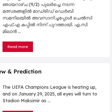
ഞായറാഴ്ച (9/2) പുലർച്ചെ നടന്ന
മത്സരങ്ങളിൽ മാഡ്രിഡ് ഡെർബി
സമനിലയിൽ അവസാനിച്ചപ്പോൾ ചെൽസി
എഫ്.എ കപ്പിൽ നിന്ന് പുറത്തായി. എ.സി
മിലാൻ …
Read more
w & Prediction
The UEFA Champions League is heating up,
and on January 29, 2025, all eyes will turn to
Stadion Maksimir as …