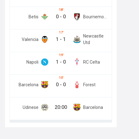
18
0
-
0
Betis
Bournemouth
17
Newcastle
1
-
1
Valencia
Utd
19
1
-
0
Napoli
RC Celta
10
0
-
0
Barcelona
Forest
20:00
Udinese
Barcelona