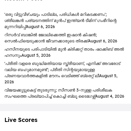
'ഒരു വിട്ടുവീഴ്ചയും പാടില്ല, പരിധികൾ മറികടക്കണം';
ശ്രീലങ്കൻ പര്യടനത്തിന് മുൻപ് ഇന്ത്യൻ ടീമിന് ഗംഭീറിന്റെ
മുന്നറിയിപ്പ്
August 6, 2026
റിസര്‍വ് ബാങ്കിൽ ജോലിക്കെത്തി ഇഷാന്‍ കിഷന്‍;
സെൽഫിയെടുക്കാൻ ജീവനക്കാരുടെ തിരക്ക്
August 6, 2026
ഹസീനയുടെ പരിപാടിയിൽ മുൻ ക്രിക്കറ്റ് താരം ഷാക്കിബ് അൽ
ഹസനും
August 5, 2026
'പ്രീതി വളരെ ബുദ്ധിമതിയായ സ്ത്രീയാണ്, എനിക്ക് അവരോട്
വലിയ ബഹുമാനമുണ്ട്'; പ്രീതി സിന്റയുമായുള്ള
പ്രണയവാർത്തകളിൽ മൗനം വെടിഞ്ഞ് ബ്രെറ്റ് ലീ
August 5,
2026
വിജയക്കൂട്ടുകെട്ട് തുടരുന്നു; സീസൺ 3-നുള്ള പരിശീലക
സംഘത്തെ പ്രഖ്യാപിച്ച് കൊച്ചി ബ്ലൂ ടൈഗേഴ്സ്
August 4, 2026
Live Scores