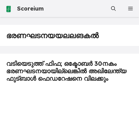
Skip
Scoreium
Me
to
content
ഭരണഘടനയയലലങകൽ
വടിയെടുത്ത് ഫിഫ; ഒക്ടോബർ 30നകം
ഭരണഘടനയായില്ലെങ്കിൽ അഖിലേന്ത്യ
ഫുട്ബാൾ ഫെഡറേഷനെ വിലക്കും