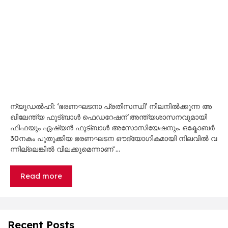
ന്യൂ​ഡ​ൽ​ഹി: ‘ഭ​ര​ണ​ഘ​ട​നാ പ്ര​തി​സ​ന്ധി’ നി​ല​നി​ൽ​ക്കു​ന്ന അ​
ഖി​ലേ​ന്ത്യ ഫു​ട്ബാ​ൾ ഫെ​ഡ​റേ​ഷ​ന് അ​ന്ത്യ​ശാ​സ​ന​വു​മാ​യി
ഫി​ഫ​യും ഏ​ഷ്യ​ൻ ഫു​ട്ബാ​ൾ അ​സോ​സി​യേ​ഷ​നും. ഒ​ക്ടോ​ബ​ർ
30ന​കം പു​തു​ക്കി​യ ഭ​ര​ണ​ഘ​ട​ന ഔ​ദ്യോ​ഗി​ക​മാ​യി നി​ല​വി​ൽ വ​
ന്നി​ല്ലെ​ങ്കി​ൽ വി​ല​ക്കു​മെ​ന്നാ​ണ് …
Read more
Recent Posts