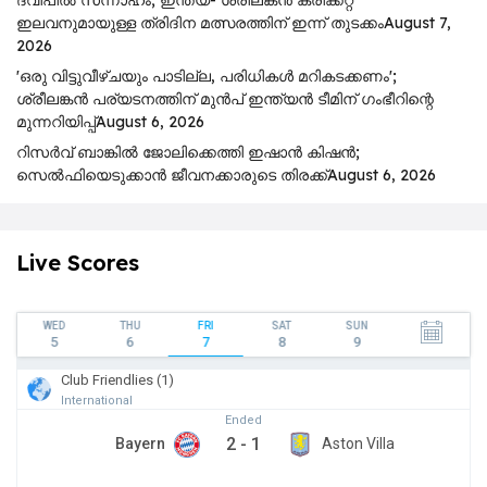
ഇലവനുമായുള്ള ത്രിദിന മത്സരത്തിന് ഇന്ന് തുടക്കം
August 7,
2026
'ഒരു വിട്ടുവീഴ്ചയും പാടില്ല, പരിധികൾ മറികടക്കണം';
ശ്രീലങ്കൻ പര്യടനത്തിന് മുൻപ് ഇന്ത്യൻ ടീമിന് ഗംഭീറിന്റെ
മുന്നറിയിപ്പ്
August 6, 2026
റിസര്‍വ് ബാങ്കിൽ ജോലിക്കെത്തി ഇഷാന്‍ കിഷന്‍;
സെൽഫിയെടുക്കാൻ ജീവനക്കാരുടെ തിരക്ക്
August 6, 2026
Live Scores
WED
THU
FRI
SAT
SUN
5
6
7
8
9
Club Friendlies (1)
International
Ended
2
-
1
Bayern
Aston Villa