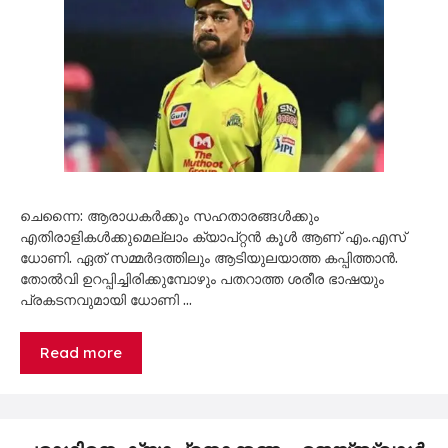
ചെന്നൈ: ആരാധകർക്കും സഹതാരങ്ങൾക്കും
എതിരാളികൾക്കുമെല്ലാം ക്യാപ്റ്റൻ കൂൾ ആണ് എം.എസ്
ധോണി. ഏത് സമ്മർദത്തിലും ആടിയുലയാ​ത്ത കപ്പിത്താൻ.
തോൽവി ഉറപ്പിച്ചിരിക്കുമ്പോഴും പതറാത്ത ശരീര ഭാഷയും
പ്രകടനവുമായി ധോണി …
Read more