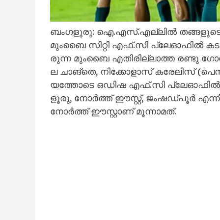
ബം​ഗ​ളൂ​രു: ഐ.​എ​സ്.​എ​ല്ലി​ൽ ത​ങ്ങ​ളു​ടെ അ
മും​ബൈ സി​റ്റി എ​ഫ്.​സി പ്ലേ​ഓ​ഫി​ൽ ക​ട​ന്ന
രു​ന്ന മും​ബൈ എ​തി​രി​ല്ലാ​ത്ത ര​ണ്ടു ഗോ​
ല ചാ​ങ്​​തെ, നി​ക്കോ​ളാ​സ്​ ക​രേ​ലി​സ്​ (പെ
യ​ത്തോ​ടെ ഒ​ഡി​ഷ എ​ഫ്.​സി പ്ലേ​ഓ​ഫി​ൽ​നി​ന
ളൂ​രു, നോ​ർ​ത്ത്​ ഈ​സ്റ്റ്, ജം​ഷ​ഡ്​​പൂ​ർ എ​ന
നോ​ർ​ത്ത്​ ഈ​സ്റ്റാ​ണ്​ മൂ​ന്നാ​മ​ത്.