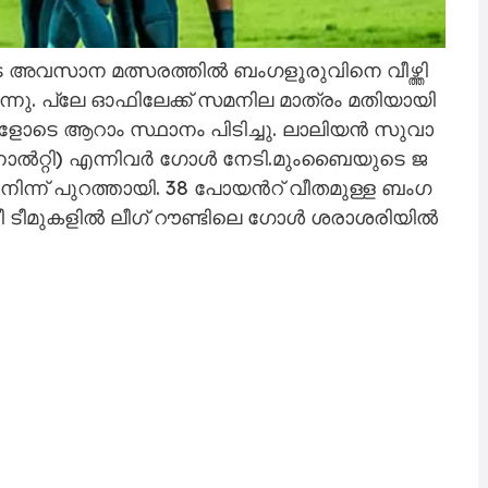
​വ​സാ​ന മ​ത്സ​ര​ത്തി​ൽ ബം​ഗ​ളൂ​രു​വി​നെ വീ​ഴ്ത്തി
ു. പ്ലേ ​ഓ​ഫി​ലേ​ക്ക്​ സ​മ​നി​ല മാ​ത്രം മ​തി​യാ​യി​
ളോ​ടെ ആ​റാം സ്ഥാ​നം പി​ടി​ച്ചു. ലാ​ലി​യ​ൻ സു​വാ​
​നാ​ൽ​റ്റി) എ​ന്നി​വ​ർ ഗോ​ൾ നേ​ടി.മും​ബൈ​യു​ടെ ജ​
്ന്​ പു​റ​ത്താ​യി. 38 പോ​യ​ന്‍റ്​ വീ​ത​മു​ള്ള ബം​ഗ​
്നീ ടീ​മു​ക​ളി​ൽ ലീ​ഗ്​ റൗ​ണ്ടി​ലെ ഗോ​ൾ ശ​രാ​ശ​രി​യി​ൽ