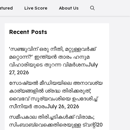
atured
Live Score
About Us
Recent Posts
'സഞ്ജുവിന് ഒരു നീതി, മറ്റുള്ളവർക്ക്
മറ്റൊന്ന്?' ഇന്ത്യൻ താരം ഹനുമ
വിഹാരിയുടെ തുറന്ന വിമർശനം
July
27, 2026
സോഷ്യൽ മീഡിയയിലെ അനാവശ്യ
കാര്യങ്ങളിൽ ശ്രദ്ധ തിരിക്കരുത്;
വൈഭവ് സൂര്യവംശിയെ ഉപദേശിച്ച്
സീനിയർ താരം
July 26, 2026
സമീപകാല തിരിച്ചടികൾക്ക് വിരാമം;
സിംബാബ്‌വെക്കെതിരെയുള്ള ട്വന്റി20