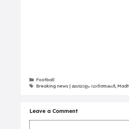
Categories
Football
Tags
Breaking news | മലയാളം വാർത്തകൾ
,
Madh
Leave a Comment
Comment