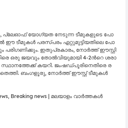
 പ്ലേ​ഓ​ഫ്​ യോ​ഗ്യ​ത നേ​ടു​ന്ന ടീ​മു​ക​ളു​ടെ പോ​
ി​ൽ ഈ ​ടീ​മു​ക​ൾ പ​ര​സ്പ​രം ഏ​റ്റു​മു​ട്ടി​യ​തി​ലെ പോ​
 പ​രി​ഗ​ണി​ക്കും. ഇ​തു​പ്ര​കാ​രം, നോ​ർ​ത്ത്​ ഈ​സ്റ്റി​
ി​രെ ഒ​രു ജ​യ​വും തോ​ൽ​വി​യു​മാ​യി 4-2ന്‍റെ ശ​രാ​
 സ്ഥാ​ന​ത്തേ​ക്ക്​ ക​യ​റി. ജം​ഷ​ഡ്പൂ​രി​നെ​തി​രെ ര​
മ​തെ​ത്തി. ബം​ഗ​ളൂ​രു, നോ​ർ​ത്ത്​ ഈ​സ്റ്റ്​ ടീ​മു​ക​ൾ
ews, Breaking news | മലയാളം വാർത്തകൾ