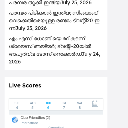
പരമ്പര തൂക്കി ഇന്ത്യ
July 25, 2026
പ​ര​മ്പ​ര പി​ടി​ക്കാ​ൻ ഇ​ന്ത്യ; സിം​ബാ​ബ്​
‍വെക്കെതിരെയുള്ള ര​ണ്ടാം ട്വ​ന്റി20 ഇ​
ന്ന്
July 25, 2026
എം.എസ്. ധോണിയെ മറികടന്ന്
ശ്രേയസ് അയ്യർ; ട്വന്റി-20യിൽ
അപൂർവ്വ ടോസ് റെക്കോർഡ്
July 24,
2026
Live Scores
TUE
WED
THU
FRI
SAT
4
5
6
7
8
Club Friendlies (2)
International
Cancelled