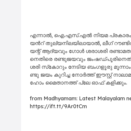
എ​ന്നാ​ൽ, ഐ.​എ​സ്.​എ​ൽ നി​യ​മ പ്ര​കാ​രം,
യ​ന്‍റ്​ തു​ല്യ​നി​ല​യി​ലാ​യാ​ൽ, ലീ​ഗ്​ റൗ​ണ്ട
യ​ന്റ്​ ആ​ദ്യ​വും ഗോ​ൾ ശ​രാ​ശ​രി ര​ണ്ടാ​മ​തും
നെ​തി​രെ ര​ണ്ടു​ജ​യ​വും ജം​ഷ​ഡ്പൂ​രി​നെ​ത
ശ​രി​ സ്​​കോ​റും നേ​ടി​യ ബം​ഗ​ളൂ​രു മൂ​ന്നാം
ണ്ടു ജ​യം കു​റി​ച്ച നോ​ർ​ത്ത്​ ഈ​സ്റ്റ്​ നാ​ലാ​
ഹോം ​മൈ​താ​ന​ത്ത്​ പ്ലേ ​ഓ​ഫ്​ ക​ളി​ക്കും.
from Madhyamam: Latest Malayalam n
https://ift.tt/9Ar0tCm