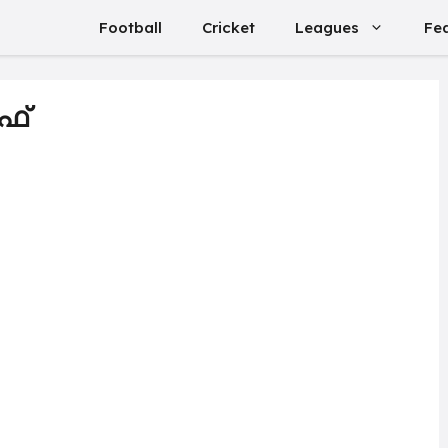
Football
Cricket
Leagues
Fe
ഫ്